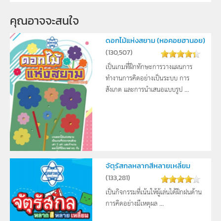
กระทรวงศึกษาธิการ,
คุณอาจจะสนใจ 
ผู้แต่ง หรือ เจ้าของผลงาน
สาขาคณิตศาสตร์ประถมศึกษา
ดอกไม้แห่งสยาม (หอคอยฮานอย)
วิชา
คณิตศาสตร์
(
130,507
)
เป็นเกมที่ฝึกทักษะการวางแผนการ
ระดับชั้น
ป.4
ทำงานการคิดอย่างเป็นระบบ การ
กลุ่มเป้าหมาย
สังเกต และการนำเสนอแบบรูป ...
ครู
จัตุรัสกลหลากสีหลายเหลี่ยม
(
133,281
)
เป็นกิจกรรมที่เน้นให้ผู้เล่นได้ฝึกฝนด้าน
การคิดอย่างมีเหตุผล ...