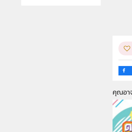
คุณอา