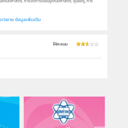
ตศาสตร์, การจัดการเรียนรู้คณิตศาสตร์, คู่มือครู, การ
ะความน่าจะเป็นเบื้องต้น, คณิตศาสตร์, ชั้นประถมศึกษาปีที่
อ/ขยาย ข้อมูลเพิ่มเติม
Text
ให้คะแนน
ราชสุดา ฯ สยามบรมราชกุมารี, สำนักงานคณะกรรมการการ
สาขาคณิตศาสตร์ประถมศึกษา
คณิตศาสตร์
ป.4
ครู