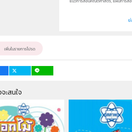
แนวการสอนคณิตศาสตร์, แผนการสอนคณิ
สอนคณิตศาสตร์, การสอนสถิติ, สถิติแล
4, ป.4, ระดับประถมศึกษา
ย่
ประเภท
ลิขสิทธิ์
สำนักงานโครงการสมเด็จพระเทพรัตน
เพิ่มในรายการโปรด
ศึกษาขั้นพื้นฐาน กระทรวงศึกษาธิการ,
ผู้แต่ง หรือ เจ้าของผลงาน
วิชา
ระดับชั้น
จจะสนใจ 
กลุ่มเป้าหมาย