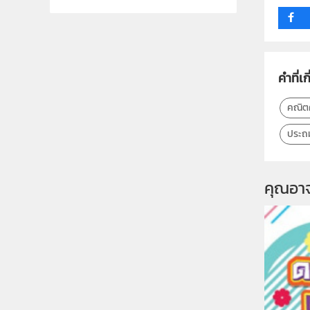
คำที่เก
คณิต
ประถ
คุณอา