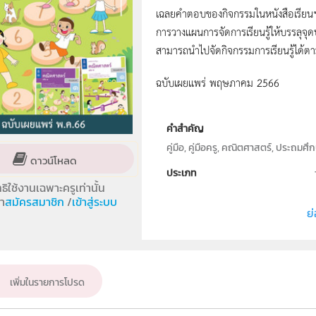
เฉลยคำตอบของกิจกรรมในหนังสือเรียนฯ
การวางแผนการจัดการเรียนรู้ให้บรรลุจุดปร
สามารถนำไปจัดกิจกรรมการเรียนรู้ได
ฉบับเผยแพร่ พฤษภาคม 2566
คำสำคัญ
คู่มือ, คู่มือครู, คณิตศาสตร์, ประถมศ
ดาวน์โหลด
ประเภท
ทธิใช้งานเฉพาะครูเท่านั้น
ลิขสิทธิ์
า
สมัครสมาชิก
/
เข้าสู่ระบบ
ย่
ผู้แต่ง หรือ เจ้าของผลงาน
วิชา
ระดับชั้น
เพิ่มในรายการโปรด
กลุ่มเป้าหมาย