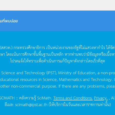
มที่พบบ่อย
(
สสวท
.)
กระทรวงศึกษาธิการ
เป็นหน่วยงานของรัฐที่ไม่แสวงหากำไร
ได้จั
กษา
โดยเน้นการศึกษาขั้นพื้นฐานเป็นหลัก
หากท่านพบว่ามีข้อมูลหรือเนื้อห
โปรดแจ้งให้ทราบเพื่อดำเนินการแก้ปัญหาดังกล่าวโดยเร็วที่สุด
g Science and Technology (IPST), Ministry of Education, a non-pro
ucational resources in Science, Mathematics and Technology. IPST 
 other non-commercial purpose. If there are any problems, plea
CIMATH :: คลังความรู้ SciMath.
Terms and Conditions.
Privacy.
, Al
อีเมล:
scimath@ipst.ac.th
(ให้บริการในวันและเวลาราชการเท่านั้น)