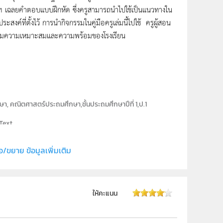
 เฉลยคำตอบแบบฝึกหัด ซึ่งครูสามารถนำไปใช้เป็นแนวทางใน
ะสงค์ที่ตั้งไว้ การนำกิจกรรมในคู่มือครูเล่มนี้ไปใช้ ครูผู้สอน
้ตามความเหมาะสมและความพร้อมของโรงเรียน
ึกษา, คณิตศาสตร์ประถมศึกษา,ชั้นประถมศึกษาปีที่ 1,ป.1
Text
สถาบันส่งเสริมการสอนวิทยาศาสตร์และเทคโนโลยี (สสวท.)
อ/ขยาย ข้อมูลเพิ่มเติม
สาขาคณิตศาสตร์ประถมศึกษา
คณิตศาสตร์
ให้คะแนน
ป.1
ครู