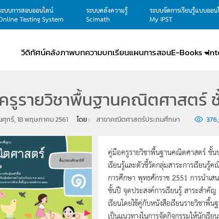
ระบบการสอบออนไลน์
ระบบคลังความรู้
ระบบจัดการเรียนรู้แบบออน
Online Testing System
Scimath
My IPST
วีดิทัศน์
คลังภาพ
บทความ
บทเรียน
แผนการสอน
E-Books
In
ือครูรายวิชาพื้นฐานคณิตศาสตร์ ชั้
ันศุกร์, 18 พฤษภาคม 2561
โดย : 
สาขาคณิตศาสตร์ประถมศึกษา
376,
คู่มือครูรายวิชาพื้นฐานคณิตศาสตร์ ชั้
เรียนรู้และตัวชี้วัดกลุ่มสาระการเรียน
การศึกษา พุทธศักราช 2551 การนำเสนอเ
ชั้นปี จุดประสงค์การเรียนรู้ สาระสำคั
เรียนโดยใช้คู่กับหนังสือเรียนรายวิชาพื้น
เป็นแนวทางในการจัดกิจกรรมให้นักเรียน