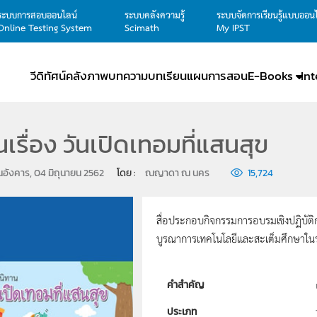
ระบบการสอบออนไลน์
ระบบคลังความรู้
ระบบจัดการเรียนรู้แบบออน
Online Testing System
Scimath
My IPST
วีดิทัศน์
คลังภาพ
บทความ
บทเรียน
แผนการสอน
E-Books
In
นเรื่อง วันเปิดเทอมที่แสนสุข
ันอังคาร, 04 มิถุนายน 2562
โดย : 
ณญาดา ณ นคร
15,724
สื่อประกอบกิจกรรมการอบรมเชิงปฏิบัติ
บูรณาการเทคโนโลยีและสะเต็มศึกษาในร
คำสำคัญ
ประเภท