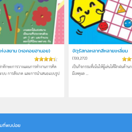
แห่งสยาม (หอคอยฮานอย)
จัตุรัสกลหลากสีหลายเหลี่ยม
)
(
133,272
)
่ฝึกทักษะการวางแผนการทำงานการคิด
เป็นกิจกรรมที่เน้นให้ผู้เล่นได้ฝึกฝนด้าน
นระบบ การสังเกต และการนำเสนอแบบรูป
มีเหตุผล ...
มที่พบบ่อย