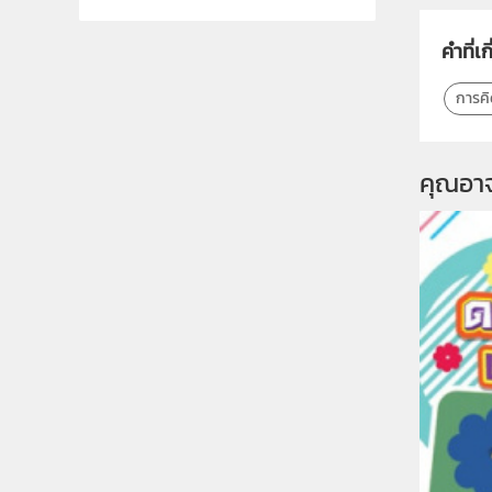
คำที่เก
การค
คุณอา