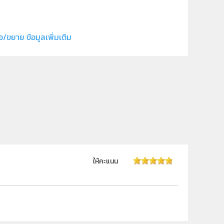
สถาบันส่งเสริมการสอนวิทยาศาสตร์และเทคโนโลยี (สสวท.)
ณญาดา ณ นคร
อ/ขยาย ข้อมูลเพิ่มเติม
บูรณาการศาสตร์
ปฐมวัย
ครู
ให้คะแนน