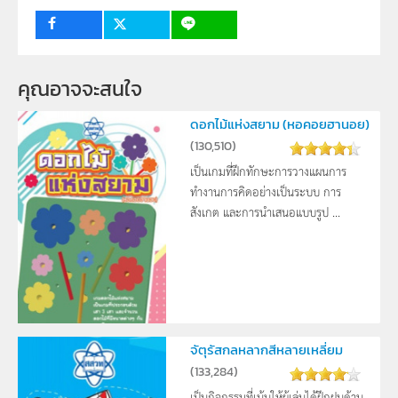
ราชกุมารี, สำนักงานคณะกรรมการการศึกษาขั้นพื้นฐาน
กระทรวงศึกษาธิการ,
ผู้แต่ง หรือ เจ้าของผลงาน
คุณอาจจะสนใจ 
สาขาเทคโนโลยี สสวท.
วิชา
เทคโนโลยี
ดอกไม้แห่งสยาม (หอคอยฮานอย)
(
130,510
)
ระดับชั้น
ป.2
เป็นเกมที่ฝึกทักษะการวางแผนการ
กลุ่มเป้าหมาย
ครู, นักเรียน
ทำงานการคิดอย่างเป็นระบบ การ
สังเกต และการนำเสนอแบบรูป ...
จัตุรัสกลหลากสีหลายเหลี่ยม
(
133,284
)
เป็นกิจกรรมที่เน้นให้ผู้เล่นได้ฝึกฝนด้าน