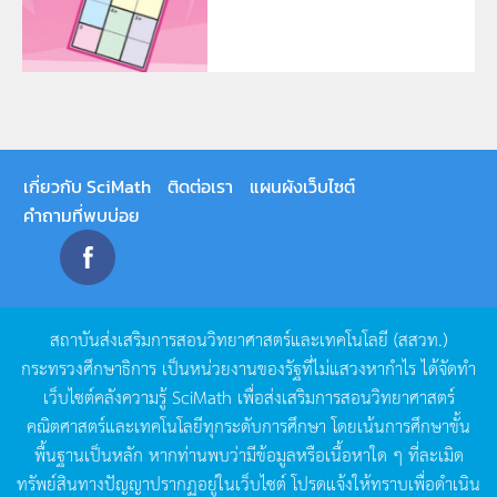
เกี่ยวกับ SciMath
ติดต่อเรา
แผนผังเว็บไซต์
คำถามที่พบบ่อย
สถาบันส่งเสริมการสอนวิทยาศาสตร์และเทคโนโลยี
(
สสวท
.)
กระทรวงศึกษาธิการ
เป็นหน่วยงานของรัฐที่ไม่แสวงหากำไร
ได้จัดทำ
เว็บไซต์คลังความรู้
SciMath
เพื่อส่งเสริมการสอนวิทยาศาสตร์
คณิตศาสตร์และเทคโนโลยีทุกระดับการศึกษา
โดยเน้นการศึกษาขั้น
พื้นฐานเป็นหลัก
หากท่านพบว่ามีข้อมูลหรือเนื้อหาใด
ๆ
ที่ละเมิด
ทรัพย์สินทางปัญญาปรากฏอยู่ในเว็บไซต์
โปรดแจ้งให้ทราบเพื่อดำเนิน