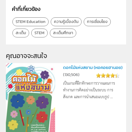
ม.6
คำที่เกี่ยวข้อง
กลุ่มเป้าหมาย
ครู, นักเรียน, บุคคลทั่วไป
STEM Education
ความรู้เบื้องต้น
การเชื่อมโยง
สะเต็ม
STEM
สะเต็มศึกษา
คุณอาจจะสนใจ 
ดอกไม้แห่งสยาม (หอคอยฮานอย)
(
130,506
)
เป็นเกมที่ฝึกทักษะการวางแผนการ
ทำงานการคิดอย่างเป็นระบบ การ
สังเกต และการนำเสนอแบบรูป ...