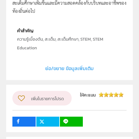
สะเต็มศึกษาเพิ่มขึ้นและมีความสอดคล้องกับบริบทและอาชีพของ
ท้องถิ่นต่อไป
คำสำคัญ
ความรู้เบื้องต้น, สะเต็ม, สะเต็มศึกษา, STEM, STEM
Education
ประเภท
Text
ย่อ/ขยาย ข้อมูลเพิ่มเติม
ลิขสิทธิ์
สถาบันส่งเสริมการสอนวิทยาศาสตร์และเทคโนโลยี (สสวท.)
ผู้แต่ง หรือ เจ้าของผลงาน
ให้คะแนน
เพิ่มในรายการโปรด
สถาบันส่งเสริมการสอนวิทยาศาสตร์และเทคโนโลยี (สสวท.)
วิชา
สะเต็มศึกษา
ระดับชั้น
ปฐมวัย, ป.1, ป.2, ป.3, ป.4, ป.5, ป.6, ม.1, ม.2, ม.3, ม.4, ม.5,