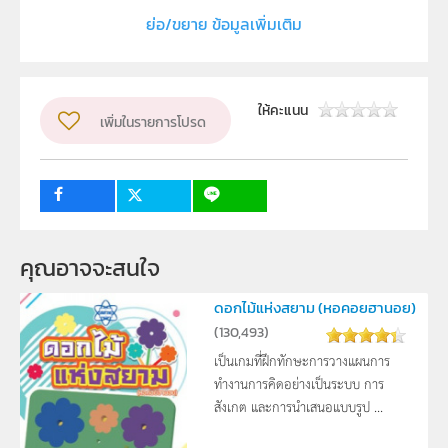
ประถมศึกษา, วิทยาการคำนวณประถมศึกษา, ชั้นประถม
ย่อ/ขยาย ข้อมูลเพิ่มเติม
ศึกษาปีที่ 5, ป.5, เล่ม 2, ภาคเรียนที่ 2
ประเภท
Text
ให้คะแนน
ลิขสิทธิ์
เพิ่มในรายการโปรด
สำนักงานโครงการสมเด็จพระเทพรัตนราชสุดา ฯ สยามบรม
ราชกุมารี, สำนักงานคณะกรรมการการศึกษาขั้นพื้นฐาน
กระทรวงศึกษาธิการ,
ผู้แต่ง หรือ เจ้าของผลงาน
คุณอาจจะสนใจ 
สาขาเทคโนโลยี สสวท.
วิชา
เทคโนโลยี
ดอกไม้แห่งสยาม (หอคอยฮานอย)
(
130,493
)
ระดับชั้น
ป.5
เป็นเกมที่ฝึกทักษะการวางแผนการ
กลุ่มเป้าหมาย
ครู, นักเรียน
ทำงานการคิดอย่างเป็นระบบ การ
สังเกต และการนำเสนอแบบรูป ...