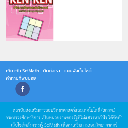
เกี่ยวกับ SciMath
ติดต่อเรา
แผนผังเว็บไซต์
คำถามที่พบบ่อย
สถาบันส่งเสริมการสอนวิทยาศาสตร์และเทคโนโลยี
(
สสวท
.)
กระทรวงศึกษาธิการ
เป็นหน่วยงานของรัฐที่ไม่แสวงหากำไร
ได้จัดทำ
เว็บไซต์คลังความรู้
SciMath
เพื่อส่งเสริมการสอนวิทยาศาสตร์