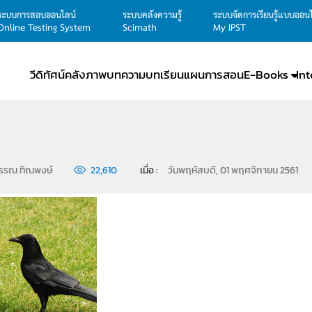
ระบบการสอบออนไลน์
ระบบคลังความรู้
ระบบจัดการเรียนรู้แบบออน
Online Testing System
Scimath
My IPST
วีดิทัศน์
คลังภาพ
บทความ
บทเรียน
แผนการสอน
E-Books
In
รรณ ทิณพงษ์
22,610
เมื่อ : 
วันพฤหัสบดี, 01 พฤศจิกายน 2561