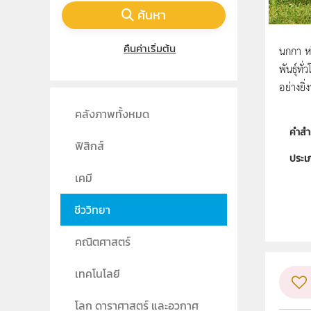
ค้นหา
คืนค่าเริ่มต้น
นกกา หร
พันธุ์ท
อย่างยิ
คลังภาพทั้งหมด
คำสำ
ฟิสิกส์
ประเ
เคมี
ลิขสิท
ชีววิทยา
ผู้แต
วิชา
คณิตศาสตร์
ระดับช
เทคโนโลยี
กลุ่ม
โลก ดาราศาสตร์ และอวกาศ