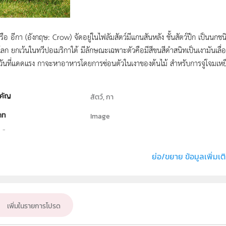
ือ อีกา (อังกฤษ: Crow) จัดอยู่ในไฟลัมสัตว์มีแกนสันหลัง ชั้นสัตว์ปีก เป็นน
ั่วโลก ยกเว้นในทวีปอเมริกาใต้ มีลักษณะเฉพาะตัวคือมีสีขนสีดำสนิทเป็นเงามันเ
่งวันที่แดดแรง กาจะหาอาหารโดยการซ่อนตัวในเงาของต้นไม้ สำหรับการจู่โจมเหยื
คัญ
สัตว์, กา
ภท
Image
ธิ์
สถาบันส่งเสริมการสอนวิทยาศาสตร์และเทคโนโลย
่ง หรือ เจ้าของผลงาน
วรพรรณ ทิณพงษ์
ย่อ/ขยาย ข้อมูลเพิ่มเต
ชีววิทยา
ั้น
ป.1, ป.2, ป.3, ป.4, ป.5, ป.6, ม.1, ม.2, ม.3, ม.4, ม.5,
เพิ่มในรายการโปรด
เป้าหมาย
บุคคลทั่วไป