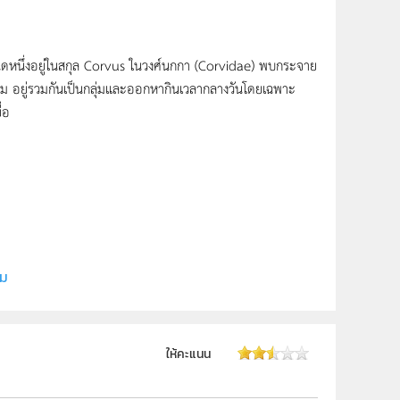
กชนิดหนึ่งอยู่ในสกุล Corvus ในวงศ์นกกา (Corvidae) พบกระจาย
ลื่อม อยู่รวมกันเป็นกลุ่มและออกหากินเวลากลางวันโดยเฉพาะ
่อ
ี (สสวท.)
ิม
 ม.6
ให้คะแนน