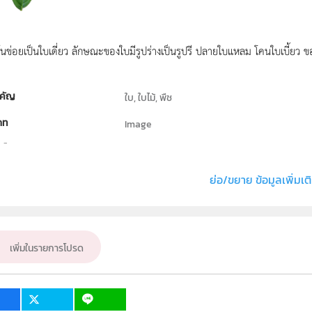
นข่อยเป็นใบเดี่ยว ลักษณะของใบมีรูปร่างเป็นรูปรี ปลายใบแหลม โคนใบเบี้ยว ขอบ
คัญ
ใบ, ใบไม้, พืช
ภท
Image
ธิ์
สถาบันส่งเสริมการสอนวิทยาศาสตร์และเทคโนโลย
่ง หรือ เจ้าของผลงาน
สาขาวิทยาศาสตร์ภาคบังคับ สสวท.
ย่อ/ขยาย ข้อมูลเพิ่มเต
วิทยาศาสตร์ทั่วไป
ั้น
ปฐมวัย
เพิ่มในรายการโปรด
เป้าหมาย
บุคคลทั่วไป