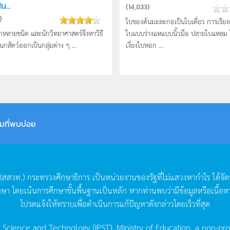
น...
(
14,833
)
)
ใบของต้นมะละกอเป็นใบเดี่ยว การเรียง
ากหลายชนิด และนักวิทยาศาสตร์จึงหาวิธี
ใบแบบร่างแหแบบนิ้วมือ ปลายใบแหลม 
กสัตว์ออกเป็นกลุ่มต่าง ๆ ...
เงี่ยงใบหอก ...
มที่พบบ่อย
(
สสวท
.)
กระทรวงศึกษาธิการ
เป็นหน่วยงานของรัฐที่ไม่แสวงหากำไร
ได้จั
กษา
โดยเน้นการศึกษาขั้นพื้นฐานเป็นหลัก
หากท่านพบว่ามีข้อมูลหรือเนื้อห
โปรดแจ้งให้ทราบเพื่อดำเนินการแก้ปัญหาดังกล่าวโดยเร็วที่สุด
g Science and Technology (IPST), Ministry of Education, a non-pro