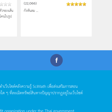
(
22,066
)
ตัวของเส้น
กังหันลม ...
โคนใบรูป
ดทำเว็บไซต์คลังความรู้
SciMath
เพื่อส่งเสริมการสอน
าใด
ๆ
ที่ละเมิดทรัพย์สินทางปัญญาปรากฏอยู่ในเว็บไซต์
fit organization under the Thai government,