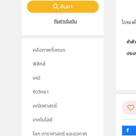
ค้นหา
คืนค่าเริ่มต้น
ใบของต้
คำสำ
คลังภาพทั้งหมด
ประเ
ฟิสิกส์
ลิขสิท
ผู้แต
เคมี
วิชา
ชีววิทยา
ระดับช
คณิตศาสตร์
กลุ่ม
เทคโนโลยี
โลก ดาราศาสตร์ และอวกาศ