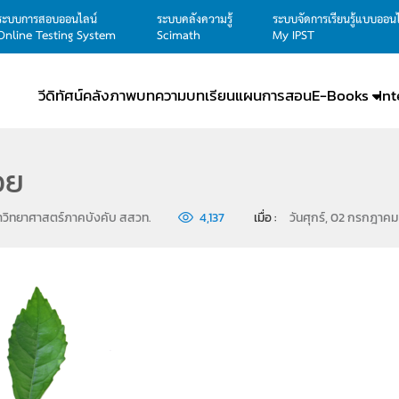
ระบบการสอบออนไลน์
ระบบคลังความรู้
ระบบจัดการเรียนรู้แบบออน
Online Testing System
Scimath
My IPST
วีดิทัศน์
คลังภาพ
บทความ
บทเรียน
แผนการสอน
E-Books
In
อย
าวิทยาศาสตร์ภาคบังคับ สสวท.
4,137
เมื่อ : 
วันศุกร์, 02 กรกฎาค