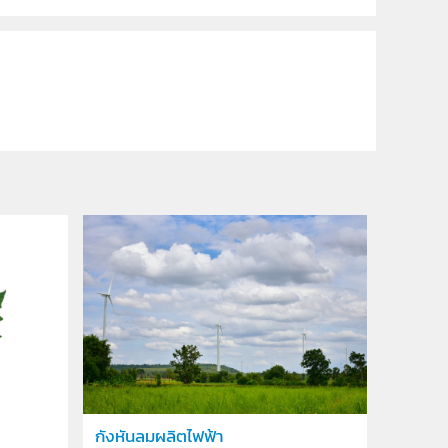
กังหันลมผลิตไฟฟ้า