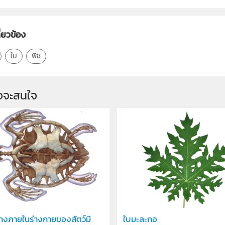
ี่ยวข้อง
ใบ
พืช
จจะสนใจ
างภายในร่างกายของสัตว์มี
ใบมะละกอ