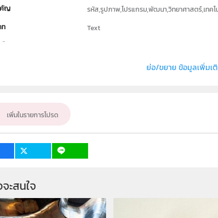
คัญ
รหัส,รูปภาพ,โปรแกรม,พัฒนา,วิทยาศาสตร์,เทคโน
ภท
Text
ธิ์
มหาวิทยาลัยอัสสัมชัญ
่ง หรือ เจ้าของผลงาน
นาย กิตติ เทพรังษีถาวร,นาย เอกสิทธิ์ วิศาลโภค
ย่อ/ขยาย ข้อมูลเพิ่มเต
ั้น
ม.4, ม.5, ม.6
เป้าหมาย
ครู, นักเรียน
เพิ่มในรายการโปรด
จจะสนใจ