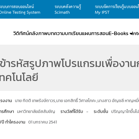
ระบบการสอบออนไลน์
ระบบคลังความรู้
ระบบจัดการเรียนรู้แบบออน
Online Testing System
Scimath
My IPST
วีดิทัศน์
คลังภาพ
บทความ
บทเรียน
แผนการสอน
E-Books
In
ข้ารหัสรูปภาพโปรแกรมเพื่องา
ทคโนโลยี
โครงงาน
นาย กิตติ เทพรังษีถาวร,นาย เอกสิทธิ์ วิศาลโภคะ,นางสาว อัญชลี หาญหมื
ารศึกษา
มหาวิทยาลัยอัสสัมชัญ
รางวัลที่ได้รับ
-
ระดับชั้น
ปริญญาโทขึ้นไ
น/ปี ทำโครงงาน
01 มกราคม 2541