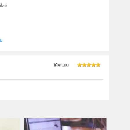
โลยี
ะ,นางสาว อัญชลี หาญหมื่น
ิม
ให้คะแนน