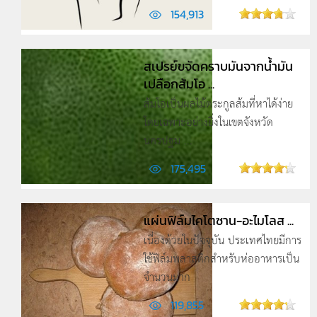
154,913
สเปรย์ขจัดคราบมันจากน้ำมัน
เปลือกส้มโอ ...
ส้มโอเป็นผลไม้ตระกูลส้มที่หาได้ง่าย
โดยเฉพาะอย่างยิ่งในเขตจังหวัด
นครปฐม ...
175,495
แผ่นฟิล์มไคโตซาน-อะไมโลส ...
เนื่องด้วยในปัจจุบัน ประเทศไทยมีการ
ใช้ฟิล์มพลาสติกสำหรับห่ออาหารเป็น
จำนวนมาก
119,855