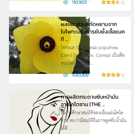
110,903
ผลของส่วนสกัดหยาบจาก
ใบโพทะเลในการยับยั้งเชื้อแบค
ที ...
โพทะเล (Thespesia populnea
(Linn) Soland ex. Correa) เป็นพืช
สมุนไพรโบราณ ...
108,068
การผลิตกระดาษซับหน้ามัน
จากไคโตซาน (THE ...
ในการศึกษาสมบัติของเยื่อแผ่นไคโต
ซาน พบว่ามีสมบัติในการดูดซับน้ำมัน
ได้ดี ...