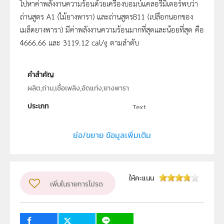
ไปหาค่าพลังงานความร้อนด้วยเครื่องบอมบ์แคลอรีมิเตอร์พบว่า
ถ่านสูตร A1 (ไม้ยางพารา) และถ่านสูตรB11 (เปลือกนอกของ
เมล็ดยางพารา) มีค่าพลังงานความร้อนมากที่สุดและน้อยที่สุด คือ
4666.66 และ 3119.12 cal/g ตามลำดับ
คำสำคัญ
ผลิต,ถ่าน,เชื้อเพลิง,อัดแท่ง,ยางพารา
ประเภท
Text
ลิขสิทธิ์
มหิดลวิทยานุสรณ์
ย่อ/ขยาย ข้อมูลเพิ่มเติม
ผู้แต่ง หรือ เจ้าของผลงาน
นางสาวพรรณรัตน์ เกิดภาคี นางสาวภารดี ก่อวุฒิกุลรังสี
และนายอัคคณิต คามเกตุ
ให้คะแนน
เพิ่มในรายการโปรด
ระดับชั้น
ม.4, ม.5, ม.6
กลุ่มเป้าหมาย
ครู, นักเรียน