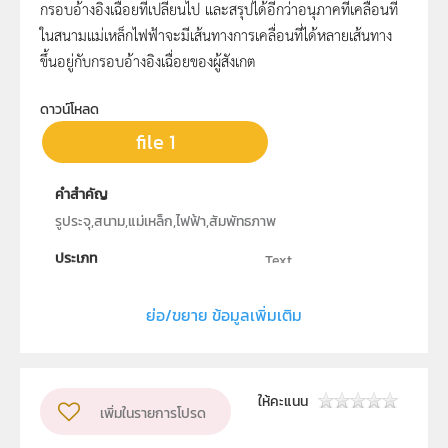
กรอบอ้างอิงเฉื่อยที่เปลี่ยนไป และสรุปได้อีกว่าอนุภาคที่เคลื่อนที่
ในสนามแม่เหล็กไฟฟ้าจะมีเส้นทางการเคลื่อนที่ได้หลายเส้นทาง
ขึ้นอยู่กับกรอบอ้างอิงเฉื่อยของผู้สังเกต
ดาวน์โหลด
file 1
คำสำคัญ
รูประจุ,สนาม,แม่เหล็ก,ไฟฟ้า,สัมพัทธภาพ
ประเภท
Text
ลิขสิทธิ์
ย่อ/ขยาย ข้อมูลเพิ่มเติม
สถาบันส่งเสริมการสอนวิทยาศาสตร์และเทคโนโลยี
ผู้แต่ง หรือ เจ้าของผลงาน
นายพลกฤษณ์ จรเจนเกีนรติ
ให้คะแนน
เพิ่มในรายการโปรด
กลุ่มเป้าหมาย