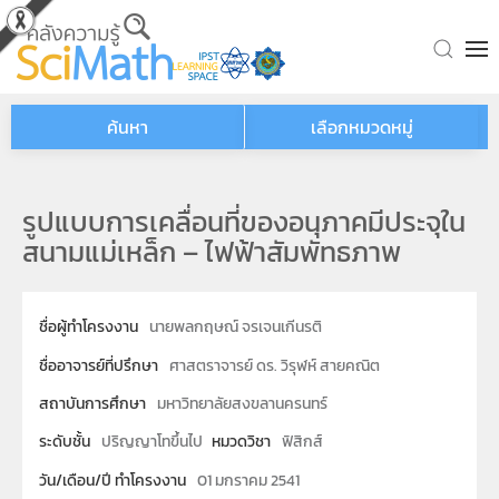
Skip to main content
ค้นหา
เลือกหมวดหมู่
รูปแบบการเคลื่อนที่ของอนุภาคมีประจุใน
สนามแม่เหล็ก – ไฟฟ้าสัมพัทธภาพ
ชื่อผู้ทำโครงงาน
นายพลกฤษณ์ จรเจนเกีนรติ
ชื่ออาจารย์ที่ปรึกษา
ศาสตราจารย์ ดร. วิรุฬห์ สายคณิต
สถาบันการศึกษา
มหาวิทยาลัยสงขลานครนทร์
ระดับชั้น
ปริญญาโทขึ้นไป
หมวดวิชา
ฟิสิกส์
วัน/เดือน/ปี ทำโครงงาน
01 มกราคม 2541