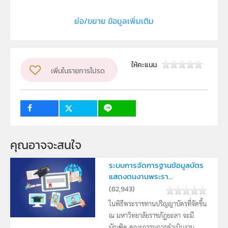
ลิขสิทธิ์
ย่อ/ขยาย ข้อมูลเพิ่มเติม
ภาควิชาเคมี คณะวิทยาศาสตร์และเทคโนโลยี มหาวิทยาลัย
ธรรมศาสตร์
ผู้แต่ง หรือ เจ้าของผลงาน
สุชากรณ์ พวงทอง
ให้คะแนน
เพิ่มในรายการโปรด
ระดับชั้น
ม.4, ม.5, ม.6
กลุ่มเป้าหมาย
ครู, นักเรียน
คุณอาจจะสนใจ
ระบบการจัดการฐานข้อมูลบัตร
แสดงตนงานพระรา...
(
82,943
)
ในพิธีพระราชทานปริญญาบัตรที่จัดขึ้น
ณ มหาวิทยาลัยราชภัฏยะลา จะมี
บัณฑิต คณะกรรมการดำเนินงาน ...