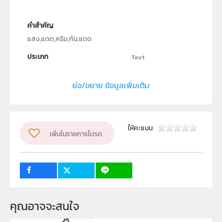
คำสำคัญ
แสง,แดด,ครีม,กัน,แดด
ประเภท
Text
ลิขสิทธิ์
ย่อ/ขยาย ข้อมูลเพิ่มเติม
สาขาวิชาฟิสิกส์ วิทยาศาสตร์และเทคโนโลยี มหาวิทยาลัย
ราชภัฎมหาสารคาม
ผู้แต่ง หรือ เจ้าของผลงาน
ให้คะแนน
เพิ่มในรายการโปรด
ปิยวรรณ คำสาร และ มยุรี ศรีวรรณะ
ระดับชั้น
ม.4, ม.5, ม.6
กลุ่มเป้าหมาย
ครู, นักเรียน
คุณอาจจะสนใจ