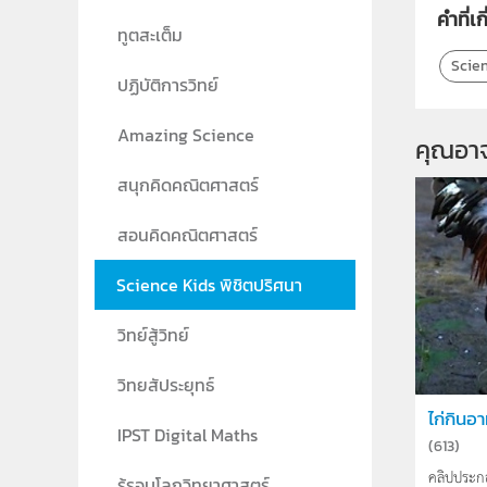
คำที่เก
ทูตสะเต็ม
Scien
ปฏิบัติการวิทย์
Amazing Science
คุณอา
สนุกคิดคณิตศาสตร์
สอนคิดคณิตศาสตร์
Science Kids พิชิตปริศนา
วิทย์สู้วิทย์
วิทยสัประยุทธ์
ไก่กินอ
IPST Digital Maths
(
613
)
คลิปประก
รู้รอบโลกวิทยาศาสตร์