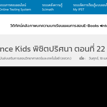
ระบบการสอบออนไลน์
ระบบคลังความรู้
ระบบจัดการเรียนรู้แบบออน
Online Testing System
Scimath
My IPST
วีดิทัศน์
คลังภาพ
บทความ
บทเรียน
แผนการสอน
E-Books
In
nce Kids พิชิตปริศนา ตอนที่ 22 
ันส่งเสริมการสอนวิทยาศาสตร์และเทคโนโลยี (สสวท.)
เมื่อ : 
วันศุกร์, 18 