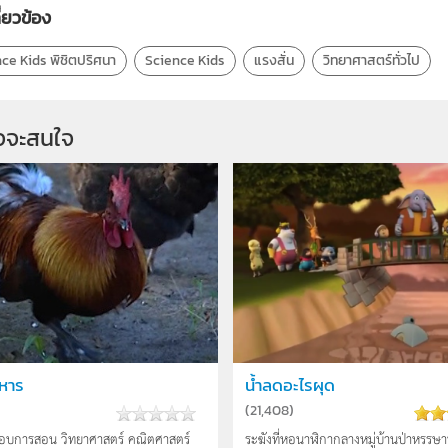
ี่ยวข้อง
ce Kids พิชิตปริศนา
Science Kids
แรงสั่น
วิทยาศาสตร์ทั่วไป
จจะสนใจ
าหาร
น้ำลดอะไรผุด
(
21,408
)
อบการสอน วิทยาศาสตร์ คณิตศาสตร์
ระฆังที่หอนาฬิกากลางหมู่บ้านป่าหรรษา