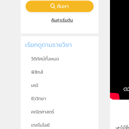
ค้นหา
คืนค่าเริ่มต้น
เรียกดูตามรายวิชา
วีดิทัศน์ทั้งหมด
ฟิสิกส์
เคมี
ชีววิทยา
คณิตศาสตร์
เทคโนโลยี
เสาไม้ท