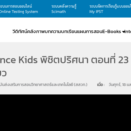
ระบบการสอบออนไลน์
ระบบคลังความรู้
ระบบจัดการเรียนรู้แบบออน
Online Testing System
Scimath
My IPST
วีดิทัศน์
คลังภาพ
บทความ
บทเรียน
แผนการสอน
E-Books
In
nce Kids พิชิตปริศนา ตอนที่ 23 
ยว
ันส่งเสริมการสอนวิทยาศาสตร์และเทคโนโลยี (สสวท.)
เมื่อ : 
วันศุกร์, 18 