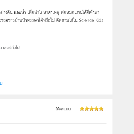
ย่างดิน และน้ำ เพื่อนำไปหาสาเหตุ พ่อหมอแพนโด้ก็เข้ามา
ช่วยชาวบ้านป่าหรรษาได้หรือไ­ม่ ติดตามได้ใน Science Kids
ศาสตร์ทั่วไป
ี (สสวท.)
ี (สสวท.)
ิม
ให้คะแนน