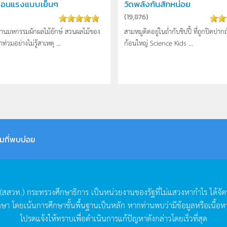
ผ่อนแรงแบบเย็นๆ
วัดพลังกันสักหน่อย
(
19,876
)
นงานมหกรรมผักผลไม้ยักษ์ สวนผลไม้ของ
สามหมูติดอยู่ในถ่ำกับชิปปี้ ที่ถูกปิดปาก
ำท่วมอย่างไม่รู้สา­เหตุ ...
ก้อนใหญ่ Science Kids ...
มที่พบบ่อย
(
สสวท
.)
กระทรวงศึกษาธิการ
เป็นหน่วยงานของรัฐที่ไม่แสวงหากำไร
ได้จั
กษา
โดยเน้นการศึกษาขั้นพื้นฐานเป็นหลัก
หากท่านพบว่ามีข้อมูลหรือเนื้อห
โปรดแจ้งให้ทราบเพื่อดำเนินการแก้ปัญหาดังกล่าวโดยเร็วที่สุด