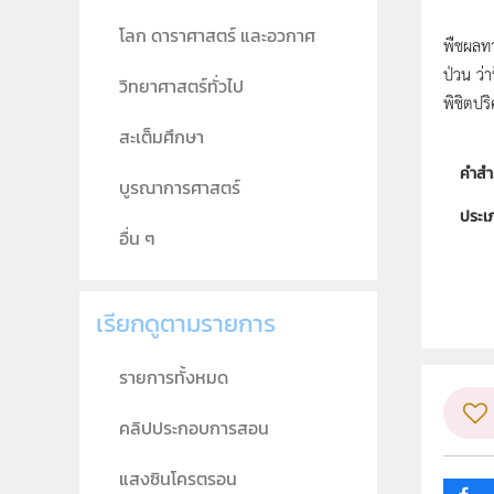
โลก ดาราศาสตร์ และอวกาศ
พืชผลทา
ป่วน ว่
วิทยาศาสตร์ทั่วไป
พิชิตปร
สะเต็มศึกษา
คำสำ
บูรณาการศาสตร์
ประเ
อื่น ๆ
ลิขสิท
ผู้แต
เรียกดูตามรายการ
วิชา
รายการทั้งหมด
กลุ่ม
คลิปประกอบการสอน
แสงซินโครตรอน