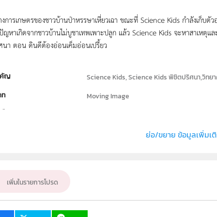
งการเกษตรของชาวบ้านป่าหรรษาเหี่ยว­เฉา ขณะที่ Science Kids กำลังเก็บตัวอ
าปัญหาเกิดจากชาวบ้านไม่บูชาเทพเพาะปลูก แล้ว Science Kids จะหาสาเหตุและ
ิศนา ตอน ดินดีต้องอ่อนเค็มอ่อนเปรี้ยว
คัญ
Science Kids, Science Kids พิชิตปริศนา,วิทยา
ภท
Moving Image
ธิ์
สถาบันส่งเสริมการสอนวิทยาศาสตร์และเทคโนโลย
่ง หรือ เจ้าของผลงาน
สถาบันส่งเสริมการสอนวิทยาศาสตร์และเทคโนโลย
ย่อ/ขยาย ข้อมูลเพิ่มเต
วิทยาศาสตร์ทั่วไป
เป้าหมาย
ครู, นักเรียน, บุคคลทั่วไป
เพิ่มในรายการโปรด