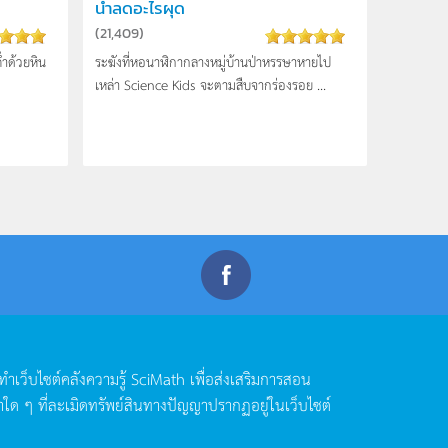
น้ำลดอะไรผุด
(
21,409
)
ถ่ำด้วยหิน
ระฆังที่หอนาฬิกากลางหมู่บ้านป่าหรรษาหายไ­ป
เหล่า Science Kids จะตามสืบจากร่องรอย ...
ดทำเว็บไซต์คลังความรู้
SciMath
เพื่อส่งเสริมการสอน
าใด
ๆ
ที่ละเมิดทรัพย์สินทางปัญญาปรากฏอยู่ในเว็บไซต์