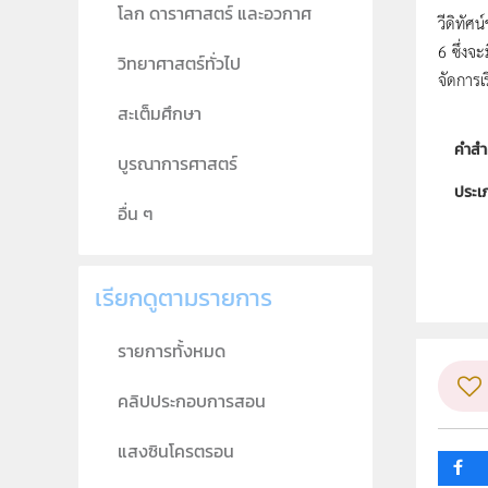
โลก ดาราศาสตร์ และอวกาศ
วีดิทัศ
6 ซึ่งจ
วิทยาศาสตร์ทั่วไป
จัดการเ
สะเต็มศึกษา
คำสำ
บูรณาการศาสตร์
ประเ
อื่น ๆ
ลิขสิท
ผู้แต
เรียกดูตามรายการ
วิชา
รายการทั้งหมด
ระดับช
คลิปประกอบการสอน
กลุ่ม
แสงซินโครตรอน