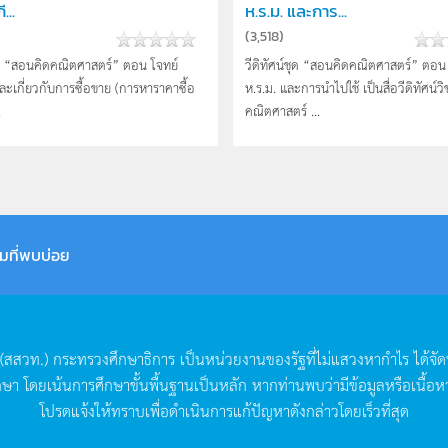
...
ห.ร.ม. และการ...
(
3,518
)
ชุด “สอนคิดคณิตศาสตร์” ตอน โจทย์
วีดิทัศน์ชุด “สอนคิดคณิตศาสตร์” ตอ
ละเกี่ยวกับการซื้อขาย (การหาราคาซื้อ
ห.ร.ม. และการนำไปใช้ เป็นสื่อวีดิทัศน์วิ
.
คณิตศาสตร์ ...
มที่พบบ่อย
(
สสวท
.)
กระทรวงศึกษาธิการ
เป็นหน่วยงานของรัฐที่ไม่แสวงหากำไร
ได้จั
กษา
โดยเน้นการศึกษาขั้นพื้นฐานเป็นหลัก
หากท่านพบว่ามีข้อมูลหรือเนื้อห
โปรดแจ้งให้ทราบเพื่อดำเนินการแก้ปัญหาดังกล่าวโดยเร็วที่สุด