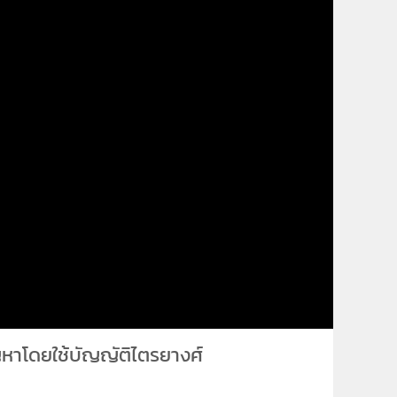
หาโดยใช้บัญญัติไตรยางศ์