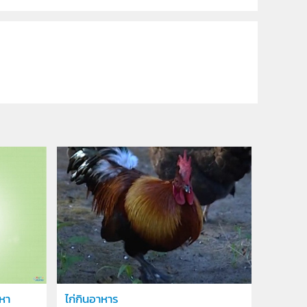
หา
ไก่กินอาหาร