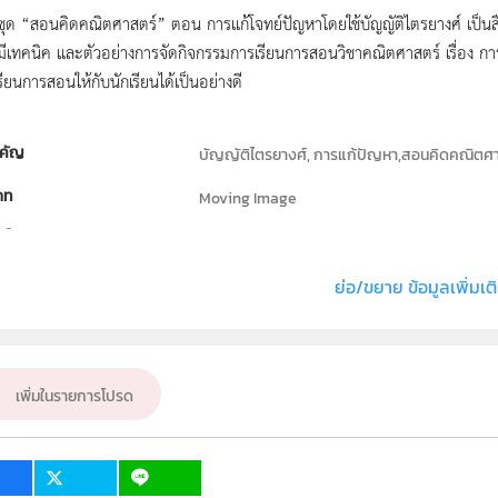
น์ชุด “สอนคิดคณิตศาสตร์” ตอน การแก้โจทย์ปัญหาโดยใช้บัญญัติไตรยางศ์ เป็นสื่
ะมีเทคนิค และตัวอย่างการจัดกิจกรรมการเรียนการสอนวิชาคณิตศาสตร์ เรื่อง การ
รียนการสอนให้กับนักเรียนได้เป็นอย่างดี
คัญ
บัญญัติไตรยางศ์, การแก้ปัญหา,สอนคิดคณิตศ
ภท
Moving Image
ธิ์
สถาบันส่งเสริมการสอนวิทยาศาสตร์และเทคโนโลย
่ง หรือ เจ้าของผลงาน
สาขาวิชาคณิตศาสตร์และฝ่ายนวัตกรรมและเทคโนโลย
ย่อ/ขยาย ข้อมูลเพิ่มเต
คณิตศาสตร์
ั้น
ป.6
เพิ่มในรายการโปรด
เป้าหมาย
ครู