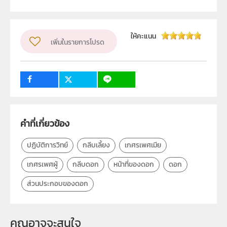
สถาบันส่งเสริมการสอนวิทยาศาสตร์และเทคโนโลยี (สสวท.)
ผู้แต่ง หรือ เจ้าของผลงาน
ให้คะแนน
เพิ่มในรายการโปรด
สาขาวิทยาศาสตร์ภาคบังคับ
วิชา
วิทยาศาสตร์ทั่วไป
ระดับชั้น
ป.5
กลุ่มเป้าหมาย
ครู
คำที่เกี่ยวข้อง
ปฏิบัติการวิทย์
กลีบเลี้ยง
เกศรเพศเมีย
เกศรเพศผู้
กลีบดอก
หน้าที่ของดอก
ดอก
ส่วนประกอบของดอก
คุณอาจจะสนใจ