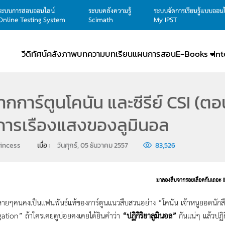
ระบบการสอบออนไลน์
ระบบคลังความรู้
ระบบจัดการเรียนรู้แบบออน
Online Testing System
Scimath
My IPST
วีดิทัศน์
คลังภาพ
บทความ
บทเรียน
แผนการสอน
E-Books
In
ากการ์ตูนโคนัน และซีรีย์ CSI (ต
การเรืองแสงของลูมินอล
rincess
เมื่อ : 
วันศุกร์, 05 ธันวาคม 2557
83,526
มาลองสืบจากรอยเลือดกันเถอะ !!
ลายๆคนคงเป็นแฟนพันธ์แท้ของการ์ตูนแนวสืบสวนอย่าง “โคนัน เจ้าหนูยอดนักส
gation” ถ้าใครเคยดูบ่อยคงเคยได้ยินคำว่า
“ปฏิกิริยาลูมินอล”
กันแน่ๆ แล้วปฏิ