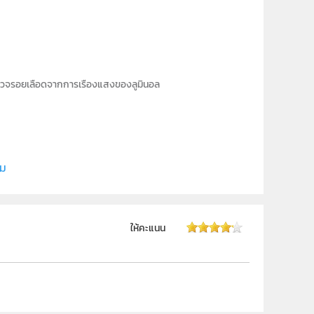
ารตรวจรอยเลือดจากการเรืองแสงของลูมินอล
ี (สสวท.)
ิม
ให้คะแนน