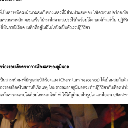
ที่เป็นสารชนิดผงนำมาผสมกับของเหลวที่มีส่วนประสมของ ไฮโดรเจนเปอร์ออกไซด์
นส่วนผสมหลัก ผสมเสร็จก็นำมาใส่ขวดสเปรย์ไว้ก็พร้อมใช้งานแต่ถ้าแค่นั้น ปฏิกิริย
น ซึ่งในกรณีเลือด เหล็กที่อยู่ในฮีโมโกบิลเป็นตัวเร่งปฏิกิริยา
จร่องรอยเลือดจากการเรืองแสงของลูมินอล
เป็นสารชนิดผงที่มีคุณสมบัติเรืองแสง (Chemiluminescence) ได้เมื่อผสมกับตัว
ร่องรอยเลือดในสถานที่เกิดเหตุ โดยสารละลายลูมินอลจะทำปฏิกิริยากับเลือดทำ
อลกับสารละลายโซเดียมไฮดรอกไซด์ ทำให้ได้ลูมินอลในรูปไดแอนไออน (dianion)