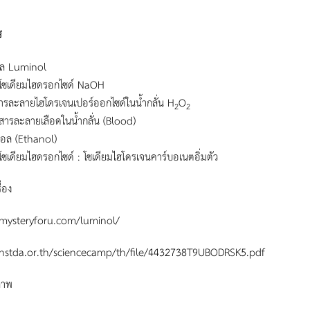
้
นอล Luminol
โซเดียมไฮดรอกไซด์ NaOH
ารละลายไฮโดรเจนเปอร์ออกไซด์ในน้ำกลั่น H
O
2
2
ารละลายเลือดในน้ำกลั่น (Blood)
นอล (Ethanol)
ซเดียมไฮดรอกไซด์ : โซเดียมไฮโดรเจนคาร์บอเนตอิ่มตัว
ื่อง
/mysteryforu.com/luminol/
/nstda.or.th/sciencecamp/th/file/4432738T9UBODRSK5.pdf
ภาพ