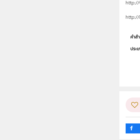
http:/
http:/
คำสำ
ประเ
ลิขสิท
วิชา
ระดับช
กลุ่ม