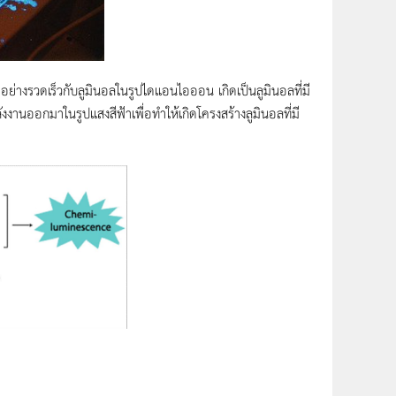
อย่างรวดเร็วกับลูมินอลในรูปไดแอนไอออน เกิดเป็นลูมินอลที่มี
งานออกมาในรูปแสงสีฟ้าเพื่อทำให้เกิดโครงสร้างลูมินอลที่มี