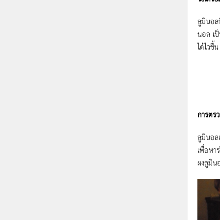
ลูมินอล
นอล เป็
ได้ไวขึ้
การตรว
ลูมินอล
เพื่อหา
ผงลูมิน