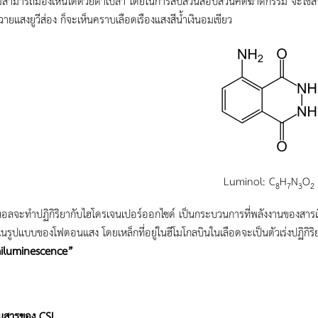
่สามารถมองเห็นได้ด้วยตาเปล่า โดยในการสืบสวนสอบสวนคดีฆาตกรรม จะใช้สารเคม
ฉายแสงยูวีส่อง ก็จะเห็น
คราบเลือดเรืองแสงสีน้ำเงินอมเขียว
Luminol: C
H
N
O
8
7
3
2
นอลจะทำปฏิกิริยากับไฮโดรเจนเปอร์ออกไซด์ เป็นกระบวนการที่พลังงานของสารเริ
รูปแบบของโฟตอนแสง โดยเหล็กที่อยู่ในฮีโมโกลบินในเลือดจะเป็นตัวเร่งปฏิกิริยา
iluminescence”
ียมสารของ CSI