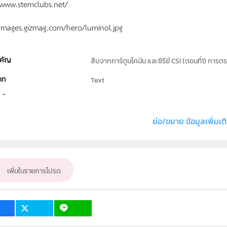
/www.stemclubs.net/
/images.gizmag.com/hero/luminol.jpg
คัญ
สืบจากการ์ตูนโคนัน และซีรีย์ CSI (ตอนที่1) ก
ภท
Text
ธิ์
สถาบันส่งเสริมการสอนวิทยาศาสตร์และเทคโนโลย
เคมี
ย่อ/ขยาย ข้อมูลเพิ่มเต
ั้น
ม.1, ม.2, ม.3, ม.4, ม.5, ม.6
เป้าหมาย
ครู, นักเรียน, บุคคลทั่วไป
เพิ่มในรายการโปรด