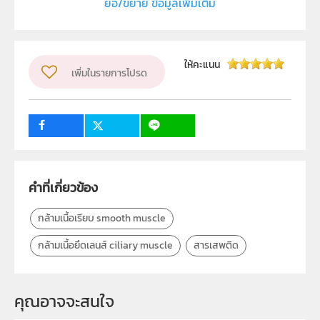
ย่อ/ขยาย ข้อมูลเพิ่มเติม
สถาบันส่งเสริมการสอนวิทยาศาสตร์และเทคโนโลยี (สสวท.)
ผู้แต่ง หรือ เจ้าของผลงาน
สุภาวดี สาระวัน
วิชา
เคมี
ให้คะแนน
เพิ่มในรายการโปรด
ระดับชั้น
ปฐมวัย, ป.1, ป.2, ป.3, ป.4, ป.5, ป.6, ม.1, ม.2, ม.3, ม.4, ม.5,
ม.6
1
กลุ่มเป้าหมาย
ครู, นักเรียน, บุคคลทั่วไป
คำที่เกี่ยวข้อง
กล้ามเนื้อเรียบ smooth muscle
กล้ามเนื้อยึดเลนส์ ciliary muscle
สารเสพติด
คุณอาจจะสนใจ