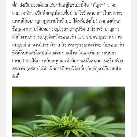
ที่กำลังเป็นประเด็นถกเถียงกันอยู่ในขณะนี้คือ “กัญชา” ว่าจะ
สามารถจัดว่าเป็นพืชสมุนไพรเพื่อนำมาใช้รักษาอาการในทางการ
แพทย์ได้อย่างถูกกฎหมายในบ้านเราได้หรือยังนั้น? เราลองศึกษา
ข้อมูลจากงานวิจัยของ ภญ.วีรยา ถาอุปชิต เภสัชกรชำนาญการ
สำนักงานสาธารณสุขจังหวัดขอนแก่น และ รศ.ดร.นุษราพร เกษ
สมบูรณ์ อาจารย์สาขาวิชาเภสัชกรรมชุมชนมหาวิทยาลัยขอนแก่น
ซึ่งได้รับทุนสนับสนุนโดยแผนงานเฝ้าระวังและพัฒนาระบบยา
(กพย.) ภายใต้การสนับสนุนของสำนักงานสนับสนุนการเสริมสร้าง
สุขภาพ (สสส.) ได้ดำเนินการศึกษาวิจัยเกี่ยวกับกัญชาไว้น่าสนใจ
ดังนี้