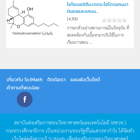
ไอโซเมอริซึม:เตตระไฮโดรแคนนา
บินอลและแคนน...
(
4,113
)
การยกตัวอย่างสถานการณ์ในปัจจุบัน ที่
สอดคล้องกับเนื้อหามาปรับใช้ในการ
เรียนการสอน ...
เกี่ยวกับ SciMath
ติดต่อเรา
แผนผังเว็บไซต์
คำถามที่พบบ่อย
สถาบันส่งเสริมการสอนวิทยาศาสตร์และเทคโนโลยี
(
สสวท
.)
กระทรวงศึกษาธิการ
เป็นหน่วยงานของรัฐที่ไม่แสวงหากำไร
ได้จัดทำ
เว็บไซต์คลังความรู้
SciMath
เพื่อส่งเสริมการสอนวิทยาศาสตร์