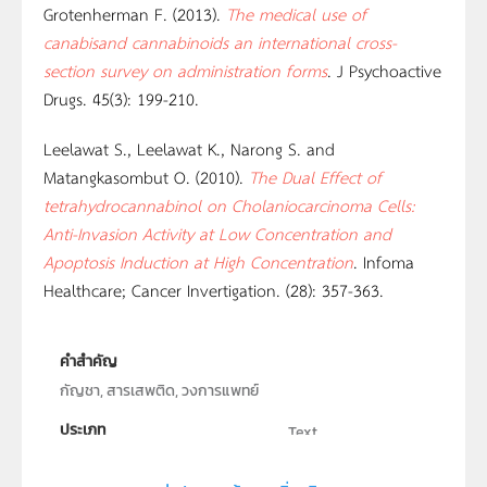
Grotenherman F. (2013).
The medical use of
canabisand cannabinoids an international cross-
section survey on administration forms
. J Psychoactive
Drugs. 45(3): 199-210.
Leelawat S., Leelawat K., Narong S. and
Matangkasombut O. (2010).
The Dual Effect of
tetrahydrocannabinol on Cholaniocarcinoma Cells:
Anti-Invasion Activity at Low Concentration and
Apoptosis Induction at High Concentration
. Infoma
Healthcare; Cancer Invertigation. (28): 357-363.
คำสำคัญ
กัญชา, สารเสพติด, วงการแพทย์
ประเภท
Text
ลิขสิทธิ์