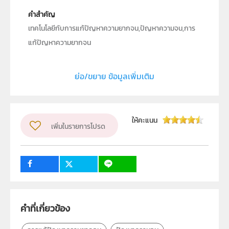
คำสำคัญ
เทคโนโลยีกับการแก้ปัญหาความยากจน,ปัญหาความจน,การ
แก้ปัญหาความยากจน
ประเภท
Text
ย่อ/ขยาย ข้อมูลเพิ่มเติม
ลิขสิทธิ์
สถาบันส่งเสริมการสอนวิทยาศาสตร์และเทคโนโลยี (สสวท.)
ผู้แต่ง หรือ เจ้าของผลงาน
สุภัตรา ทรัพย์อุปการ
ให้คะแนน
เพิ่มในรายการโปรด
วิชา
โลก ดาราศาสตร์ และอวกาศ
ระดับชั้น
ม.1, ม.2, ม.3, ม.4, ม.5, ม.6
กลุ่มเป้าหมาย
คำที่เกี่ยวข้อง
ครู, นักเรียน, บุคคลทั่วไป