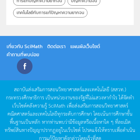
การแก้ปัญหาความยากจน
ปัญหาความจน
เทคโนโลยีกับการแก้ปัญหาความยากจน
เกี่ยวกับ SciMath
ติดต่อเรา
แผนผังเว็บไซต์
คำถามที่พบบ่อย
สถาบันส่งเสริมการสอนวิทยาศาสตร์และเทคโนโลยี
(
สสวท
.)
กระทรวงศึกษาธิการ
เป็นหน่วยงานของรัฐที่ไม่แสวงหากำไร
ได้จัดทำ
เว็บไซต์คลังความรู้
SciMath
เพื่อส่งเสริมการสอนวิทยาศาสตร์
คณิตศาสตร์และเทคโนโลยีทุกระดับการศึกษา
โดยเน้นการศึกษาขั้น
พื้นฐานเป็นหลัก
หากท่านพบว่ามีข้อมูลหรือเนื้อหาใด
ๆ
ที่ละเมิด
ทรัพย์สินทางปัญญาปรากฏอยู่ในเว็บไซต์
โปรดแจ้งให้ทราบเพื่อดำเนิน
การแก้ปัญหาดังกล่าวโดยเร็วที่สุด