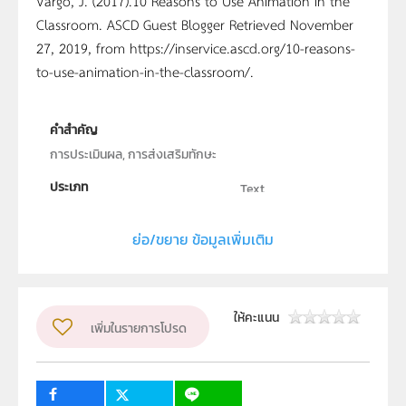
Vargo, J. (2017).10 Reasons to Use Animation in the
Classroom. ASCD Guest Blogger Retrieved November
27, 2019, from https://inservice.ascd.org/10-reasons-
to-use-animation-in-the-classroom/.
คำสำคัญ
การประเมินผล, การส่งเสริมทักษะ
ประเภท
Text
ลิขสิทธิ์
ย่อ/ขยาย ข้อมูลเพิ่มเติม
สถาบันส่งเสริมการสอนวิทยาศาสตร์และเทคโนโลยี (สสวท.)
ผู้แต่ง หรือ เจ้าของผลงาน
ดร.เสาวลักษณ์ บัวอิน
วิชา
วิทยาศาสตร์ทั่วไป
ให้คะแนน
เพิ่มในรายการโปรด
ระดับชั้น
ปฐมวัย, ป.1, ป.2, ป.3, ป.4, ป.5, ป.6, ม.1, ม.2, ม.3, ม.4, ม.5,
ม.6