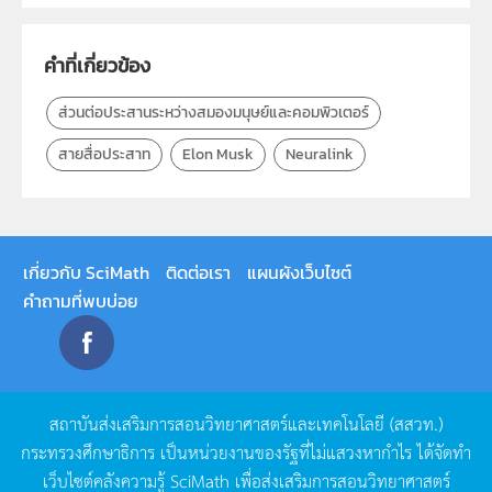
กลุ่มเป้าหมาย
ครู, นักเรียน, บุคคลทั่วไป
คำที่เกี่ยวข้อง
ส่วนต่อประสานระหว่างสมองมนุษย์และคอมพิวเตอร์
สายสื่อประสาท
Elon Musk
Neuralink
เกี่ยวกับ SciMath
ติดต่อเรา
แผนผังเว็บไซต์
คำถามที่พบบ่อย
สถาบันส่งเสริมการสอนวิทยาศาสตร์และเทคโนโลยี
(
สสวท
.)
กระทรวงศึกษาธิการ
เป็นหน่วยงานของรัฐที่ไม่แสวงหากำไร
ได้จัดทำ
เว็บไซต์คลังความรู้
SciMath
เพื่อส่งเสริมการสอนวิทยาศาสตร์