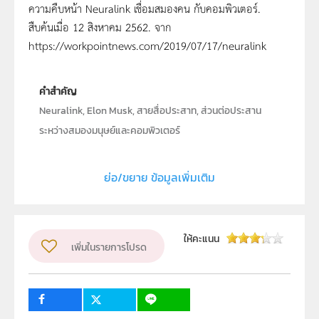
ความคืบหน้า Neuralink เชื่อมสมองคน กับคอมพิวเตอร์.
สืบค้นเมื่อ 12 สิงหาคม 2562. จาก
https://workpointnews.com/2019/07/17/neuralink
คำสำคัญ
Neuralink, Elon Musk, สายสื่อประสาท, ส่วนต่อประสาน
ระหว่างสมองมนุษย์และคอมพิวเตอร์
ประเภท
Text
ย่อ/ขยาย ข้อมูลเพิ่มเติม
ลิขสิทธิ์
สถาบันส่งเสริมการสอนวิทยาศาสตร์และเทคโนโลยี (สสวท.)
ผู้แต่ง หรือ เจ้าของผลงาน
ให้คะแนน
เพิ่มในรายการโปรด
นางสาวอชิรญา ชนะสงคราม
วิชา
เทคโนโลยี
ระดับชั้น
ม.4, ม.5, ม.6