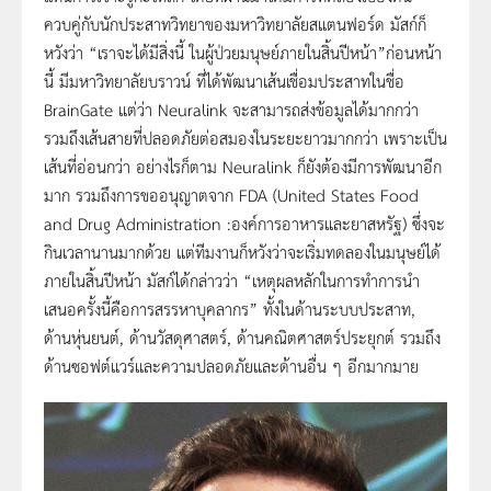
ควบคู่กับนักประสาทวิทยาของมหาวิทยาลัยสแตนฟอร์ด มัสก์ก็
หวังว่า “เราจะได้มีสิ่งนี้ ในผู้ป่วยมนุษย์ภายในสิ้นปีหน้า”ก่อนหน้า
นี้ มีมหาวิทยาลัยบราวน์ ที่ได้พัฒนาเส้นเชื่อมประสาทในชื่อ
BrainGate แต่ว่า Neuralink จะสามารถส่งข้อมูลได้มากกว่า
รวมถึงเส้นสายที่ปลอดภัยต่อสมองในระยะยาวมากกว่า เพราะเป็น
เส้นที่อ่อนกว่า อย่างไรก็ตาม Neuralink ก็ยังต้องมีการพัฒนาอีก
มาก รวมถึงการขออนุญาตจาก FDA (United States Food
and Drug Administration :องค์การอาหารและยาสหรัฐ) ซึ่งจะ
กินเวลานานมากด้วย แต่ทีมงานก็หวังว่าจะเริ่มทดลองในมนุษย์ได้
ภายในสิ้นปีหน้า มัสก์ได้กล่าวว่า “เหตุผลหลักในการทำการนำ
เสนอครั้งนี้คือการสรรหาบุคลากร” ทั้งในด้านระบบประสาท,
ด้านหุ่นยนต์, ด้านวัสดุศาสตร์, ด้านคณิตศาสตร์ประยุกต์ รวมถึง
ด้านซอฟต์แวร์และความปลอดภัยและด้านอื่น ๆ อีกมากมาย