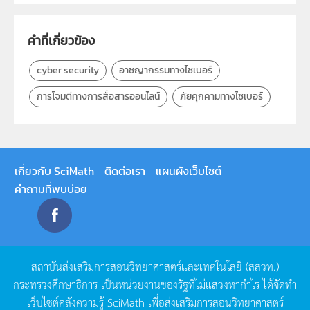
กลุ่มเป้าหมาย
ครู, นักเรียน, บุคคลทั่วไป
คำที่เกี่ยวข้อง
cyber security
อาชญากรรมทางไซเบอร์
การโจมตีทางการสื่อสารออนไลน์
ภัยคุกคามทางไซเบอร์
เกี่ยวกับ SciMath
ติดต่อเรา
แผนผังเว็บไซต์
คำถามที่พบบ่อย
สถาบันส่งเสริมการสอนวิทยาศาสตร์และเทคโนโลยี
(
สสวท
.)
กระทรวงศึกษาธิการ
เป็นหน่วยงานของรัฐที่ไม่แสวงหากำไร
ได้จัดทำ
เว็บไซต์คลังความรู้
SciMath
เพื่อส่งเสริมการสอนวิทยาศาสตร์