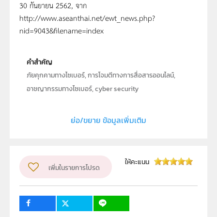
30 กันยายน 2562, จาก
http://www.aseanthai.net/ewt_news.php?
nid=9043&filename=index
คำสำคัญ
ภัยคุกคามทางไซเบอร์, การโจมตีทางการสื่อสารออนไลน์,
อาชญากรรมทางไซเบอร์, cyber security
ประเภท
Text
ย่อ/ขยาย ข้อมูลเพิ่มเติม
ลิขสิทธิ์
สถาบันส่งเสริมการสอนวิทยาศาสตร์และเทคโนโลยี (สสวท.)
ผู้แต่ง หรือ เจ้าของผลงาน
ศรุดา ทิพย์แสง
ให้คะแนน
เพิ่มในรายการโปรด
วิชา
เทคโนโลยี
ระดับชั้น
ม.1, ม.2, ม.3, ม.4, ม.5, ม.6