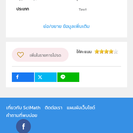
ประเภท
Text
ลิขสิทธิ์
ย่อ/ขยาย ข้อมูลเพิ่มเติม
สถาบันส่งเสริมการสอนวิทยาศาสตร์และเทคโนโลยี (สสวท.)
ผู้แต่ง หรือ เจ้าของผลงาน
ฉัตรพงศ์ ชูแสงนิล
วิชา
เทคโนโลยี
ให้คะแนน
เพิ่มในรายการโปรด
ระดับชั้น
ม.1, ม.2, ม.3
กลุ่มเป้าหมาย
ครู, นักเรียน, บุคคลทั่วไป
เกี่ยวกับ SciMath
ติดต่อเรา
แผนผังเว็บไซต์
คำถามที่พบบ่อย