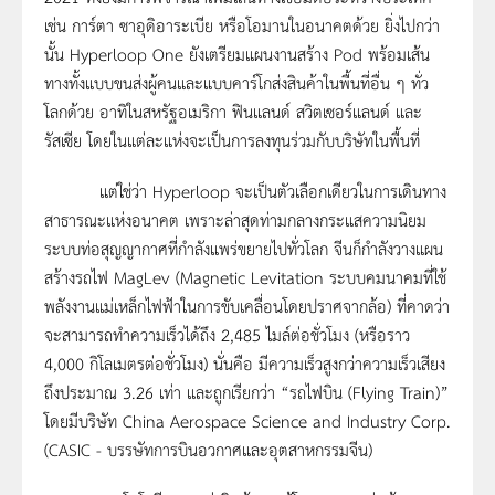
เช่น การ์ตา ซาอุดิอาระเบีย หรือโอมานในอนาคตด้วย ยิ่งไปกว่า
นั้น Hyperloop One ยังเตรียมแผนงานสร้าง Pod พร้อมเส้น
ทางทั้งแบบขนส่งผู้คนและแบบคาร์โกส่งสินค้าในพื้นที่อื่น ๆ ทั่ว
โลกด้วย อาทิในสหรัฐอเมริกา ฟินแลนด์ สวิตเซอร์แลนด์ และ
รัสเซีย โดยในแต่ละแห่งจะเป็นการลงทุนร่วมกับบริษัทในพื้นที่
แต่ใช่ว่า Hyperloop จะเป็นตัวเลือกเดียวในการเดินทาง
สาธารณะแห่งอนาคต เพราะล่าสุดท่ามกลางกระแสความนิยม
ระบบท่อสุญญากาศที่กำลังแพร่ขยายไปทั่วโลก จีนก็กำลังวางแผน
สร้างรถไฟ MagLev (Magnetic Levitation ระบบคมนาคมที่ใช้
พลังงานแม่เหล็กไฟฟ้าในการขับเคลื่อนโดยปราศจากล้อ) ที่คาดว่า
จะสามารถทำความเร็วได้ถึง 2,485 ไมล์ต่อชั่วโมง (หรือราว
4,000 กิโลเมตรต่อชั่วโมง) นั่นคือ มีความเร็วสูงกว่าความเร็วเสียง
ถึงประมาณ 3.26 เท่า และถูกเรียกว่า “รถไฟบิน (Flying Train)”
โดยมีบริษัท China Aerospace Science and Industry Corp.
(CASIC - บรรษัทการบินอวกาศและอุตสาหกรรมจีน)