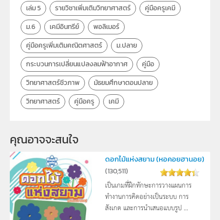
เล่ม 5
รายวิชาเพิ่มเติมวิทยาศาสตร์
คู่มือครูเคมี
ม.6
เคมีอินทรีย์
พอลิเมอร์
คู่มือครูเพิ่มเติมคณิตศาสตร์
ม.ปลาย
กระบวนการเปลี่ยนแปลงลมฟ้าอากาศ
คู่มือ
วิทยาศาสตร์ชีวภาพ
มัธยมศึกษาตอนปลาย
วิทยาศาสตร์
คู่มือครู
เคมี
คุณอาจจะสนใจ 
ดอกไม้แห่งสยาม (หอคอยฮานอย)
(
130,511
)
เป็นเกมที่ฝึกทักษะการวางแผนการ
ทำงานการคิดอย่างเป็นระบบ การ
สังเกต และการนำเสนอแบบรูป ...