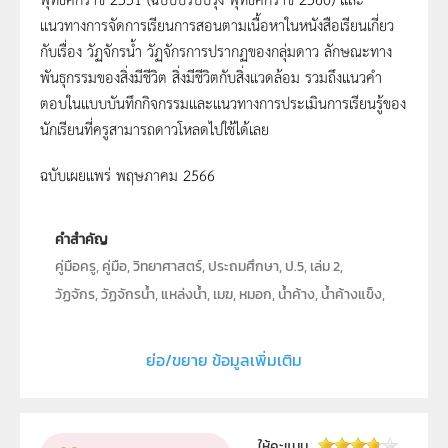
แนวทางการจัดการเรียนการสอนตามเนื้อหาในหนังสือเรียนเกี่ยว
กับเรื่อง วัฏจักรน้ำ วัฏจักรการปรากฏของกลุ่มดาว ลักษณะทาง
พันธุกรรมของสิ่งมีชีวิต สิ่งมีชีวิตกับสิ่งแวดล้อม รวมถึงแนวคำ
ตอบในแบบบันทึกกิจกรรมและแนวทางการประเมินการเรียนรู้ของ
นักเรียนที่ครูสามารถดาวโหลดไปใช้ได้เลย
ฉบับเผยแพร่ พฤษภาคม 2566
คำสำคัญ
คู่มือครู, คู่มือ, วิทยาศาสตร์, ประถมศึกษา, ป.5, เล่ม 2,
วัฏจักร, วัฏจักรน้ำ, แหล่งน้ำ, เมฆ, หมอก, น้ำค้าง, น้ำค้างแข็ง,
หยาดน้ำฟ้า, ฝน, หิมะ, ลูกเห็บ, วัฏจักรการปรากฏของกลุ่ม
ดาว, ดาวเคราะห์, ดาวฤกษ์, กลุ่มดาว, ลักษณะทางพันธุกรรม,
ย่อ/ขยาย ข้อมูลเพิ่มเติม
พืช, สัตว์, มนุษย์, สิ่งมีชีวิต, สิ่งแวดล้อม, โครงสร้างของสิ่งมี
ชีวิต, แหล่งที่อยู่, โซ่อาหาร, สิ่งไม่มีชีวิต
ประเภท
Text
ให้คะแนน