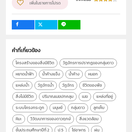
เพิ่มในรายการโปรด
ลิขสิทธิ์
สถาบันส่งเสริมการสอนวิทยาศาสตร์และเทคโนโลยี (สสวท.)
ผู้แต่ง หรือ เจ้าของผลงาน
2
สาขาวิทยาศาสตร์ภาคบังคับ
วิชา
วิทยาศาสตร์ทั่วไป
คำที่เกี่ยวข้อง
ระดับชั้น
ป.5
โครงสร้างของสิ่งมีชีวิต
วัฏจักรการปรากฏของกลุ่มดาว
กลุ่มเป้าหมาย
ครู
หยาดน้ำฟ้า
น้ำค้างแข็ง
น้ำค้าง
หมอก
แหล่งน้ำ
วัฏจักรน้ำ
วัฏจักร
ชีวิตของพืช
สิ่งไม่มีชีวิต
ปริมาณเมฆปกคลุม
เมฆ
แหล่งที่อยู่
ระบบโครงกระดูก
มนุษย์
กลุ่มดาว
ลูกเห็บ
หิมะ
วิวัฒนาการของดาวฤกษ์
สิ่งแวดล้อม
ชั้นประถมศึกษาปีที่ 2
ป.5
โซ่อาหาร
ฝน