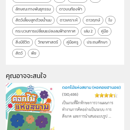
ลักษณะทางพันธุกรรม
ดาวบนท้องฟ้า
สัตว์เลี้ยงลูกด้วยน้ำนม
ดาวเคราะห์
ดาวฤกษ์
ใบ
กระบวนการเปลี่ยนแปลงลมฟ้าอากาศ
เล่ม 2
คู่มือ
สิ่งมีชีวิต
วิทยาศาสตร์
คู่มือครู
ประถมศึกษา
สัตว์
พืช
คุณอาจจะสนใจ 
ดอกไม้แห่งสยาม (หอคอยฮานอย)
(
130,486
)
เป็นเกมที่ฝึกทักษะการวางแผนการ
ทำงานการคิดอย่างเป็นระบบ การ
สังเกต และการนำเสนอแบบรูป ...