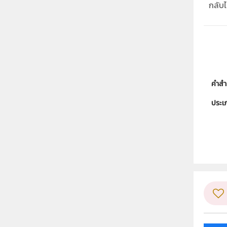
กลับไป
คำสำ
ประเ
ลิขสิท
ผู้แต
วิชา
ระดับช
กลุ่ม