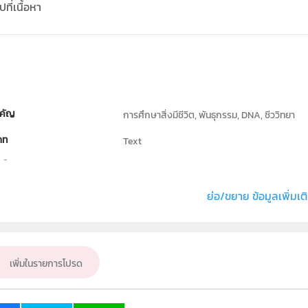
ที่เนื้อหา
คัญ
การศึกษาสิ่งมีชีวิต, พันธุกรรม, DNA, ชีววิทยา
ภท
Text
ธิ์
สถาบันส่งเสริมการสอนวิทยาศาสตร์และเทคโนโลย
่ง หรือ เจ้าของผลงาน
อติโรจน์ ปพัฒน์เปรมสิริ
ย่อ/ขยาย ข้อมูลเพิ่มเต
ชีววิทยา
ั้น
ม.4, ม.5, ม.6
เพิ่มในรายการโปรด
เป้าหมาย
ครู, นักเรียน, บุคคลทั่วไป