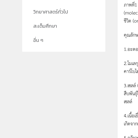
ภาพที่1 
วิทยาศาสตร์ทั่วไป
(molecu
ชีวิต (
สะเต็มศึกษา
คุณลัก
อื่น ๆ
1.อะตอ
2.โมเลก
คาร์โบไฮ
3.เซลล์ 
สืบพันธ
เซลล์
4.เนื้อเ
เกิดจาก
5.อวัยว