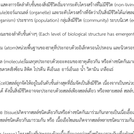
เเสดงการจัดลำดับขั้นของสิ่งมีชีวิตเริ่มจากระดับโครงสร้างที่ไม่มีชีวิต (non-liv
le)ออร์เเกเนลล์ (organelle) เเละระดับโครงสร้างที่จัดว่าเป็นสิ่งมีชีวิตได้แก่เ
organism) ประชากร (population) กลุ่มสิ่งมีชีวิต (community) ระบบนิเวศ (ec
ษณะของลำดับขั้นต่างๆ (Each level of biological structure has emergent
ม (atom)หน่วยพื้นฐานของธาตุที่ประกอบด้วยอิเล็กตรอนโปรตอน และนิวตรอน
ุล (molecule)โมเลกุลประกอบด้วยอะตอมของธาตุเดียวกัน หรือต่างชนิดกันมาเชื่อ
เดรตเชิงซ้อน ลิพิด โปรตีน ดีเอ็นเอ อาร์เอ็นเอ น้ำ วิตามิน เกลือเเร่
(cell)เซลล์ถูกจัดให้อยู่ในอันดับขั้นล่างสุดที่เริ่มจัดเป็นสิ่งมีชีวิต เนื่องจากเป็น
ุ์ได้ ดังนั้นสิ่งมีชีวิตอาจจะประกอบด้วยเซลล์เพียงเซลล์เดียว หรือหลายเซลล์ เซ
ยื่อ (tissue)เกิดจากเซลล์ชนิดเดียวกันหรือต่างชนิดกันมาร่วมกันกลายเป็นเนื่อเยื้อเพ
เซลล์ชนิดเดียวกันมารวมกัน หรือ เนื้อเยือไซเลมเกิดจากเซลล์หลายชนิดมารวมกัน
ะ (organ) โครงสร้างที่ประกอบด้วยเนื้อเยื่อมากกว่าหนึ่งชนิดมารวมกันเพื่อทำหน้