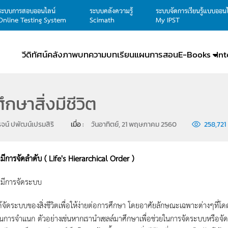
ระบบการสอบออนไลน์
ระบบคลังความรู้
ระบบจัดการเรียนรู้แบบออน
Online Testing System
Scimath
My IPST
วีดิทัศน์
คลังภาพ
บทความ
บทเรียน
แผนการสอน
E-Books
In
ึกษาสิ่งมีชีวิต
รจน์ ปพัฒน์เปรมสิริ
เมื่อ : 
วันอาทิตย์, 21 พฤษภาคม 2560
258,721
วิตมีการจัดลำดับ ( Life's Hierarchical Order )
วิตมีการจัดระบบ
ด้จัดระบบของสิ่งชีวิตเพื่อให้ง่ายต่อการศึกษา โดยอาศัยลักษณะเฉพาะต่างๆที่โด
นการจำเเนก ตัวอย่างเช่นหากเรานำเซลล์มาศึกษาเพื่อช่วยในการจัดระบบหรือจั