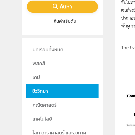
ขั้นในท
ค้นหา
เซลล์จะ
ประกอบ
คืนค่าเริ่มต้น
พันธุกร
The liv
บทเรียนทั้งหมด
ฟิสิกส์
เคมี
ชีววิทยา
คณิตศาสตร์
เทคโนโลยี
โลก ดาราศาสตร์ และอวกาศ