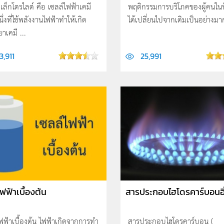
ิเล็กโตรไลต์ คือ เซลล์ไฟฟ้าเคมี
พฤติกรรมการบริโภคของผู้คนในป
ึ่งที่ใช้พลังงานไฟฟ้าทำให้เกิด
ได้เปลี่ยนไปจากเดิมเป็นอย่างมาก
ยาเคมี ...
3,911
25,991
ฟฟ้าเบื้องต้น
สารประกอบไฮโดรคาร์บอนอิ
ฟฟ้าเบื้องต้น ไฟฟ้าเกิดจากการทำ
สารประกอบไฮโดรคาร์บอน (