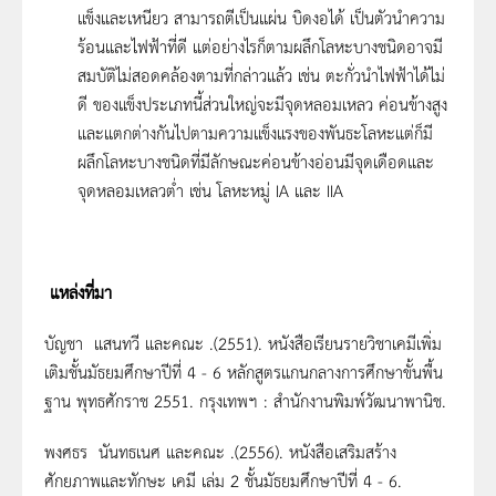
แข็งและเหนียว สามารถตีเป็นแผ่น บิดงอได้ เป็นตัวนำความ
ร้อนและไฟฟ้าที่ดี แต่อย่างไรก็ตามผลึกโลหะบางชนิดอาจมี
สมบัติไม่สอดคล้องตามที่กล่าวแล้ว เช่น ตะกั่วนำไฟฟ้าได้ไม่
ดี ของแข็งประเภทนี้ส่วนใหญ่จะมีจุดหลอมเหลว ค่อนข้างสูง
และแตกต่างกันไปตามความแข็งแรงของพันธะโลหะแต่ก็มี
ผลึกโลหะบางชนิดที่มีลักษณะค่อนข้างอ่อนมีจุดเดือดและ
จุดหลอมเหลวต่ำ เช่น โลหะหมู่ IA และ IIA
แหล่งที่มา
บัญชา แสนทวี และคณะ .(2551). หนังสือเรียนรายวิชาเคมีเพิ่ม
เติมชั้นมัธยมศึกษาปีที่ 4 - 6 หลักสูตรแกนกลางการศึกษาขั้นพื้น
ฐาน พุทธศักราช 2551. กรุงเทพฯ : สำนักงานพิมพ์วัฒนาพานิช.
พงศธร นันทธเนศ และคณะ .(2556). หนังสือเสริมสร้าง
ศักยภาพและทักษะ เคมี เล่ม 2 ชั้นมัธยมศึกษาปีที่ 4 - 6.