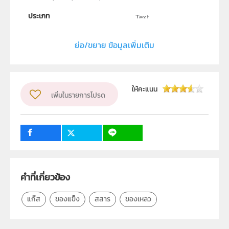
ประเภท
Text
ลิขสิทธิ์
ย่อ/ขยาย ข้อมูลเพิ่มเติม
สถาบันส่งเสริมการสอนวิทยาศาสตร์และเทคโนโลยี (สสวท.)
ผู้แต่ง หรือ เจ้าของผลงาน
นายอนุสิษฐ์ เกื้อกูล
วิชา
เคมี
ให้คะแนน
เพิ่มในรายการโปรด
ระดับชั้น
ม.1, ม.2, ม.3, ม.4, ม.5, ม.6
กลุ่มเป้าหมาย
2
2
ครู, นักเรียน, บุคคลทั่วไป
คำที่เกี่ยวข้อง
แก๊ส
ของแข็ง
สสาร
ของเหลว