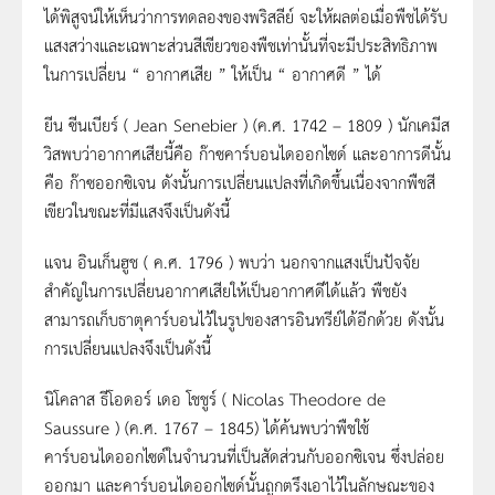
ได้พิสูจน์ให้เห็นว่าการทดลองของพริสลีย์ จะให้ผลต่อเมื่อพืชได้รับ
แสงสว่างและเฉพาะส่วนสีเขียวของพืชเท่านั้นที่จะมีประสิทธิภาพ
ในการเปลี่ยน “ อากาศเสีย ” ให้เป็น “ อากาศดี ” ได้
ยีน ซีนเบียร์ ( Jean Senebier ) (ค.ศ. 1742 – 1809 ) นักเคมีส
วิสพบว่าอากาศเสียนี้คือ ก๊าซคาร์บอนไดออกไซด์ และอาการดีนั้น
คือ ก๊าซออกซิเจน ดังนั้นการเปลี่ยนแปลงที่เกิดขึ้นเนื่องจากพืชสี
เขียวในขณะที่มีแสงจึงเป็นดังนี้
แจน อินเก็นฮูช ( ค.ศ. 1796 ) พบว่า นอกจากแสงเป็นปัจจัย
สำคัญในการเปลี่ยนอากาศเสียให้เป็นอากาศดีได้แล้ว พืชยัง
สามารถเก็บธาตุคาร์บอนไว้ในรูปของสารอินทรีย์ได้อีกด้วย ดังนั้น
การเปลี่ยนแปลงจึงเป็นดังนี้
นิโคลาส ธีโอดอร์ เดอ โชชูร์ ( Nicolas Theodore de
Saussure ) (ค.ศ. 1767 – 1845) ได้ค้นพบว่าพืชใช้
คาร์บอนไดออกไซด์ในจำนวนที่เป็นสัดส่วนกับออกซิเจน ซึ่งปล่อย
ออกมา และคาร์บอนไดออกไซด์นั้นถูกตรึงเอาไว้ในลักษณะของ