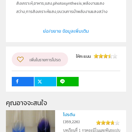
สังเคราะห์,อาหาร,เเสง,photosynthesis,พลังงานแสง
สว่าง,การสังเคราะห์แสง,ขบวนการนำพลังงานแสงสว่าง
ประเภท
Text
ย่อ/ขยาย ข้อมูลเพิ่มเติม
ลิขสิทธิ์
สถาบันส่งเสริมการสอนวิทยาศาสตร์และเทคโนโลยี (สสวท.)
วิชา
ชีววิทยา
ให้คะแนน
เพิ่มในรายการโปรด
ระดับชั้น
ม.4, ม.5, ม.6
กลุ่มเป้าหมาย
ครู, นักเรียน
คุณอาจจะสนใจ
โปรตีน
(
359,226
)
บทเรียนที่ 1 กรดอะมิโนและพันธะเปบ