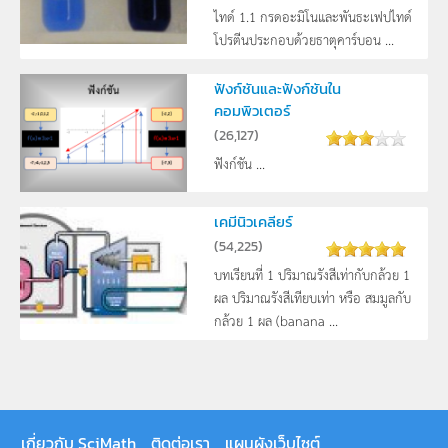
ไทด์ 1.1 กรดอะมิโนและพันธะเฟปไทด์
โปรตีนประกอบด้วยธาตุคาร์บอน ...
ฟังก์ชันและฟังก์ชันใน
คอมพิวเตอร์
(
26,127
)
ฟังก์ชัน ...
เคมีนิวเคลียร์
(
54,225
)
บทเรียนที่ 1 ปริมาณรังสีเท่ากับกล้วย 1
ผล ปริมาณรังสีเทียบเท่า หรือ สมมูลกับ
กล้วย 1 ผล (banana ...
เกี่ยวกับ SciMath
ติดต่อเรา
แผนผังเว็บไซต์