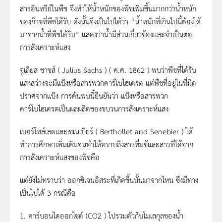
สารอินทรีย์ในพืช จึงทำให้น้ำหนักของพืชเพิ่มขึ้นมากกว่าน้ำหนัก
ของก๊าซที่พืชได้รับ ดังนั้นจึงเป็นไปได้ว่า “น้ำหนักที่เกินไปนี้ต้องได้
มาจากน้ำที่พืชได้รับ” แสดงว่าน้ำมีส่วนเกี่ยวข้องและจำเป็นต่อ
การสังเคราะห์แสง
จูเลียส ชาชส์ ( Julius Sachs ) ( ค.ศ. 1862 ) พบว่าพืชที่ได้รับ
แสงสว่างจะมีแป้งหรือสารพวกคาร์โบไฮเดรต แต่พืชที่อยู่ในที่มืด
ปราศจากแป้ง การค้นพบนี้ยืนยันว่า แป้งหรือสารพวก
คาร์โบไฮเดรตเป็นผลผลิตของขบวนการสังเคราะห์แสง
เบอร์โทล์เลดและเชเนเบียร์ ( Berthollet and Senebier ) ได้
ทำการศึกษาเพิ่มเติมจนทำให้ทราบถึงสารที่มช้และสารที่ได้จาก
การสังเคราะห์แสงของพืชคือ
แต่ยังไม่ทราบว่า ออกซิเจนอิสระที่เกิดขึ้นนั้นมาจากไหน ซึ่งมีทาง
เป็นไปได้ 3 กรณีคือ
1. คาร์บอนไดออกไซด์ (CO2 ) ไปรวมตัวกับโมเลกุลของน้ำ