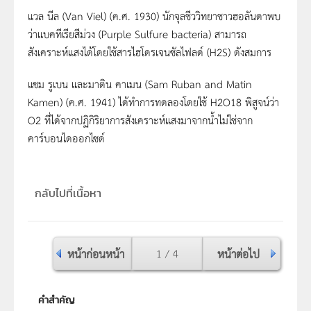
แวล นีล (Van Viel) (ค.ศ. 1930) นักจุลชีววิทยาชาวฮอลันดาพบ
ว่าแบคทีเรียสีม่วง (Purple Sulfure bacteria) สามารถ
สังเคราะห์แสงได้โดยใช้สารไฮโดรเจนซัลไฟลด์ (H2S) ดังสมการ
แซม รูเบน และมาติน คาเมน (Sam Ruban and Matin
Kamen) (ค.ศ. 1941) ได้ทำการทดลองโดยใช้ H2O18 พิสูจน์ว่า
O2 ที่ได้จากปฏิกิริยาการสังเคราะห์แสงมาจากน้ำไม่ใช่จาก
คาร์บอนไดออกไซด์
กลับไปที่เนื้อหา
หน้าก่อนหน้า
1 / 4
หน้าต่อไป
คำสำคัญ