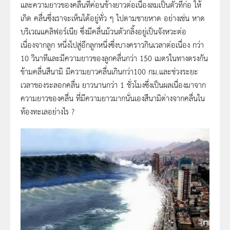
และความยาวของคลื่นที่ค่อนข้างยาวต่อเนื่องลมเป็นตัวที่ก่อ ให้
เกิด คลื่นซึ่งเราจะเห็นได้อยู่ทั่ว ๆ ไปตามชายหาด อย่างเช่น หาด
บริเวณแคลิฟอร์เนีย ซึ่งมีคลื่นม้วนตัวกลิ้งอยู่เป็นจังหวะต่อ
เนื่องจากลูก หนึ่งไปสู่อีกลูกหนึ่งซึ่งบางคราวกินเวลาต่อเนื่อง กว่า
10 วินาทีและมีความยาวของลูกคลื่นกว่า 150 เมตรในทางตรงกัน
ข้ามคลื่นสึนามิ มีความยาวคลื่นเกินกว่า100 กม.และช่วงระยะ
เวลาของระลอกคลื่น ยาวนานกว่า 1 ชั่วโมงซึ่งเป็นผลเนื่องมาจาก
ความยาวของคลื่น ที่มีความยาวมากนั่นเองสึนามิต่างจากคลื่นใน
ท้องทะเลอย่างไร ?