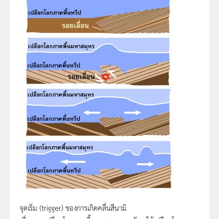
จุดเริ่ม (trigger) ของการเกิดคลื่นสึนามิ