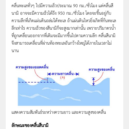
คลื่นทะเลทั่วๆ ไปมีความเร็วประมาณ 90 กม./ชั่วโมง แต่คลื่นสึ
นามิ อาจจะมีความเร็วได้ถึง 950 กม./ชั่วโมง โดยจะขึ้นอยู่กับ
ความลึกที่เกิดแผ่นดินถล่มใต้ทะเล ถ้าแผ่นดินไหวยิ่งเกิดที่ก้นทะเล
ลึกเท่าไร ความเร็วของสึนามิก็จะสูงมากเท่านั้น เพราะปริมาตรน้ำ
ที่ถูกเคลื่อนออกจากที่เดิมจะมีมากขึ้นไปตามความลึก คลื่นสึนามิ
จึงสามารถเคลื่อนที่ผ่านท้องทะเลอันกว้างใหญ่ได้ภายในเวลาไม่
นาน
แสดงความสัมพันธ์ระหว่างความยาว และความสูงของคลื่น
ลักษณะของคลื่นสึนามิ