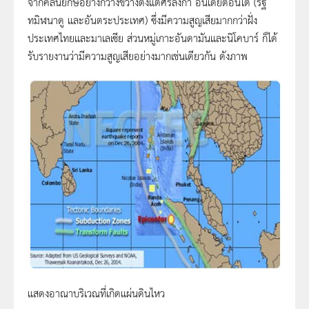
จากคลื่นยักษ์อย่างกว้างขวางตั้งแต่ศรีลังกา อินเดียตอนใต้ (รัฐ
ทมิฬนาดู และอันตระประเทศ) ซึ่งมีความสูญเสียมากกว่าฝั่ง
ประเทศไทยและมาเลเซีย ส่วนหมู่เกาะอันดามันและนิโคบาร์ ก็ได้
รับรายงานว่ามีความสูญเสียอย่างมากเช่นเดียวกัน ดังภาพ
แสดงอาณาบริเวณที่เกิดแผ่นดินไหว