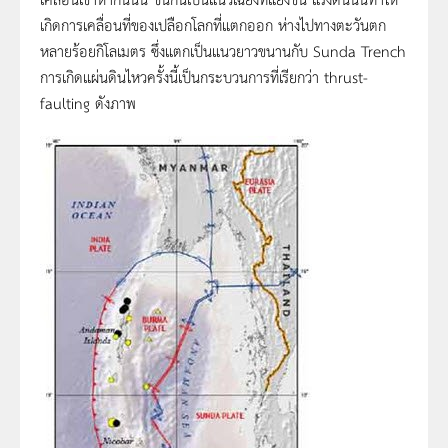
เกิดการเคลื่อนที่ของเปลือกโลกที่แตกออก ห่างไปทางตะวันตก
หลายร้อยกิโลเมตร ซึ่งแตกเป็นแนวยาวขนานกับ Sunda Trench
การเกิดแผ่นดินไหวครั้งนี้เป็นกระบวนการที่เรียกว่า thrust-
faulting ดังภาพ