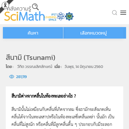
Skip to main content
ค้นหา
เลือกหมวดหมู่
สึนามิ (Tsunami)
โดย : 
วีทิต วรรณเลิศลักษณ์
เมื่อ : 
วันพุธ, 14 มิถุนายน 2560
281,119
สึนามิต่างจากคลื่นในท้องทะเลอย่างไร ?
สึนามินั้นไม่เหมือนกับคลื่นที่เกิดจากลม ซึ่งเรามักจะสังเกตเห็น
คลื่นได้จากในทะเลสาปหรือในท้องทะเลซึ่งคลื่นเหล่า นั้นมัก เป็น
คลื่นที่ไม่สูงนัก หรือคลื่นที่มีลูกคลื่นตื้น ๆ ประกอบกับมีระลอก