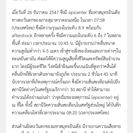
เมื่อวันที่ 26 ธันวาคม 2547 ซึ่งมี epicenter ที่มหาสมุทรอินเดีย
ทางตะวันตกของเกาะสุมาตราตอนเหนือ ในเวลา 07:58
(ประเทศไทย) ซึ่งมีความรุนแรงในระดับ 8.9 พร้อมกับ
aftershock อีกหลายครั้ง ซึ่งมีความแรงในระดับ 6 ถึง 7 ในหลาย
พื้นที่ ต่อมา เวลาประมาณ 10:45 น. มีผู้รายงานว่าคลื่นขนาด
ความสูงไม่ต่ำกว่า 4-5 เมตร เข้าสู่ชายฝั่งของไทยและเกาะต่างๆใน
ทะเลอันดามัน ส่งผลให้มีความสูญเสียทั้งชีวิตและทรัพย์สินจำนวน
มาก โดยมีผู้รอดชีวิต วิ่งหนีเข้าฝั่งและขึ้นบนเนินที่สูงกว่าคลื่นได้
คลื่นยักษ์ใช้เวลาเดินทางมายังภูเก็ต ประมาณ 2 ชั่วโมง 45 นาที
นับจากเวลาที่เกิดเหตุการณ์ครั้งแรก ซึ่งมีความสั่นสะเทีอนส่งไปถึง
สถานีวัดต่างๆในสหรัฐอเมริกากว่า 30 สถานี ทำให้สามารถ
คำนวณได้อย่างแม่นยำ ว่าจุดเริ่มของเหตุการณ์ (epicenter) อยู่
ณ ที่ใด ทั้งนี้ สถานีวัดความสั่นสะเทือนในสหรัฐส่วนใหญ่ ได้บันทึก
ความเคลื่อนไหวที่เวลาประมาณ 08:20 (เวลาประเทศไทย)
ส่วนด้านฝั่งตะวันตกของมหาสมุทรอินเดีย มีรายงานความเสียหาย