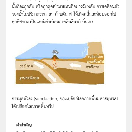
นั้นก็จะถูกดัน หรือถูกดูดเข้ามาแทนที่อย่างฉับพลัน การเคลื่อนตัว
ของน้ำในปริมาตรหลายๆ ล้านตัน ทำให้เกิดคลื่นสะท้อนออกไป
ทุกทิศทาง เป็นแหล่งกำเนิดของคลื่นสึนามิ นั่นเอง
การมุดตัวลง (subduction) ของเปลือกโลกภาคพื้นมหาสมุทรลง
ใต้เปลือกโลกภาคพื้นทวีป
คำสำคัญ