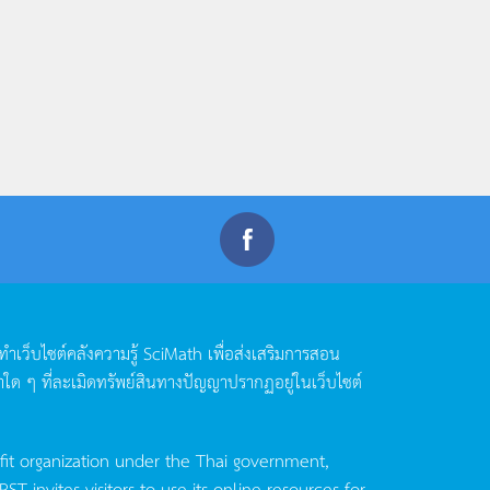
ดทำเว็บไซต์คลังความรู้
SciMath
เพื่อส่งเสริมการสอน
าใด
ๆ
ที่ละเมิดทรัพย์สินทางปัญญาปรากฏอยู่ในเว็บไซต์
fit organization under the Thai government,
invites visitors to use its online resources for