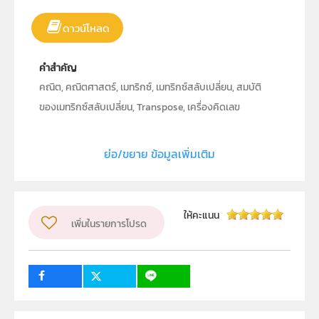
ดาวน์โหลด
คำสำคัญ
คณิต, คณิตศาสตร์, เมทริกซ์, เมทริกซ์สลับเปลี่ยน, สมบัติ
ของเมทริกซ์สลับเปลี่ยน, Transpose, เครื่องคิดเลข
วิทยาศาสตร์, เครื่องคำนวณวิทยาศาสตร์
ย่อ/ขยาย ข้อมูลเพิ่มเติม
ประเภท
Text
ลิขสิทธิ์
คาสิโอ มาร์เก็ตติ้ง (ประเทศไทย)
ให้คะแนน
เพิ่มในรายการโปรด
ผู้แต่ง หรือ เจ้าของผลงาน
นายจำเริญ อนันตธรรมรส
วิชา
คณิตศาสตร์
ระดับชั้น
ม.5