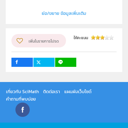
ลิขสิทธิ์
ย่อ/ขยาย ข้อมูลเพิ่มเติม
สถาบันส่งเสริมการสอนวิทยาศาสตร์และเทคโนโลยี (สสวท.)
ผู้แต่ง หรือ เจ้าของผลงาน
ณัฐดนัย เนียมทอง
วิชา
อื่น ๆ
ให้คะแนน
เพิ่มในรายการโปรด
กลุ่มเป้าหมาย
ครู, นักเรียน, บุคคลทั่วไป
เกี่ยวกับ SciMath
ติดต่อเรา
แผนผังเว็บไซต์
คำถามที่พบบ่อย