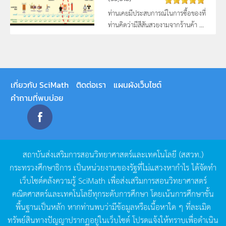
ท่านเคยมีประสบการณ์ในการซื้อของที่
ท่านคิดว่ามีสีสันสวยงามจากร้านค้า ...
เกี่ยวกับ SciMath
ติดต่อเรา
แผนผังเว็บไซต์
คำถามที่พบบ่อย
สถาบันส่งเสริมการสอนวิทยาศาสตร์และเทคโนโลยี
(
สสวท
.)
กระทรวงศึกษาธิการ
เป็นหน่วยงานของรัฐที่ไม่แสวงหากำไร
ได้จัดทำ
เว็บไซต์คลังความรู้
SciMath
เพื่อส่งเสริมการสอนวิทยาศาสตร์
คณิตศาสตร์และเทคโนโลยีทุกระดับการศึกษา
โดยเน้นการศึกษาขั้น
พื้นฐานเป็นหลัก
หากท่านพบว่ามีข้อมูลหรือเนื้อหาใด
ๆ
ที่ละเมิด
ทรัพย์สินทางปัญญาปรากฏอยู่ในเว็บไซต์
โปรดแจ้งให้ทราบเพื่อดำเนิน