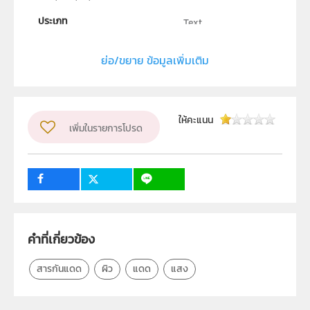
ประเภท
Text
ลิขสิทธิ์
ย่อ/ขยาย ข้อมูลเพิ่มเติม
สถาบันส่งเสริมการสอนวิทยาศาสตร์และเทคโนโลยี
ผู้แต่ง หรือ เจ้าของผลงาน
ธัชชัย ตระกูลเลิศยศ
วิชา
วิทยาศาสตร์ทั่วไป
ให้คะแนน
เพิ่มในรายการโปรด
ระดับชั้น
ม.1, ม.2, ม.3, ม.4, ม.5, ม.6
กลุ่มเป้าหมาย
ครู, นักเรียน, บุคคลทั่วไป
คำที่เกี่ยวข้อง
สารกันแดด
ผิว
แดด
แสง