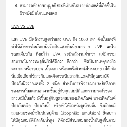
สามารถทำลายอนุมูลอิสระที่เป็นอันตรายต่อเซลล์ที่เกิดขึ้นใน
ผิวหนังเมื่อโดนแสงแดด
UVA VS UVB
แสง UVB มีพลังงานสูงกว่าแสง UVA ถึง 1000 เท่า ดังนั้นแสงที่
ทำให้เกิดการไหม้ของผิวจึงเป็นแสงอันเนื่องมาจาก UVB แต่ใน
ขณะเดียวกัน ถึงแม้ว่า UVA จะมีพลังงานต่ำกว่า แต่มีความ
สามารถในการทะลุชั้นผิวได้ดีกว่า ลึกกว่า ซึ่งเป็นสาเหตุของผิว
ตกกระ หรือรอยย่น เนื้องอก หรือมะเร็งผิวหนังในระยะยาวได้ ดัง
นั้นเมื่อเลือกใช้สารกันแดดจึงควรเป็นสารกันแดดที่มีคุณสมบัติ
ป้องกันผิวจากแสงทั้ง 2 ชนิด สำหรับการพิจารณาประสิทธิภาพ
ของสารกันแดดนอกจากขึ้นอยู่กับคุณสมบัติและความคงตัวของ
สารเคมีนั้นแล้ว ยังขึ้นอยู่กับสูตรผสมของผลิตภัณฑ์ บางผลิตภัณฑ์
ป้องกันเหงื่อ ป้องกันน้ำ หรือทำให้ผิวหนังดูเนียนขึ้น จึงมักจะมี
ส่วนผสมของน้ำมันปนอยู่ด้วย (lipophilic emulsion) ยิ่งอยาก
ให้มีคุณสมบัติป้องกันน้ำสูง ก็ต้องมีส่วนผสมของน้ำมันสูงขึ้นตาม