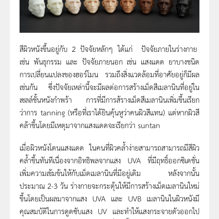
สีผิวหนังขึ้นอยู่กับ 2 ปัจจัยหลักๆ ได้แก่ ปัจจัยภายในร่างกาย
เช่น พันธุกรรม และ ปัจจัยภายนอก เช่น แสงแดด ยาบางชนิด
การเปลี่ยนแปลงของฮอร์โมน รวมถึงสิ่งแวดล้อมที่อาศัยอยู่ก็มีผล
เช่นกัน ซึ่งปัจจัยเหล่านี้จะมีผลต่อการสร้างเม็ดสีเมลานินที่อยู่ใน
เซลล์ชั้นหนังกำพร้า การที่มีการส้รางเม็ดสีเมลานินเพิ่มขึ้นเรียก
ว่าการ tanning (หรือที่เราได้ยินคุ้นหูว่าคนผิวสีแทน) แต่หากผิวสี
คล้าขึ้นโดยมีเหตุมาจากแสงแดดจะเรียกว่า suntan
เมื่อผิวหนังโดนแสงแดด ในคนที่ผิวคล้ำง่ายสามารถสามารถมีสีผิว
คล้ำขึ้นทันทีเนื่องจากอิทธิพลจากแสง UVA ที่มีฤทธิ์ออกซิเดชั่น
เพิ่มความเข้มข้นให้กับเม็ดเมลานินที่มีอยู่เดิม หลังจากนั้น
ประมาณ 2-3 วัน ร่างกายจะกระตุ้นให้มีการสร้างเม็ดเมลานินใหม่
ขึ้นโดยเป็นผลมาจากแสง UVA และ UVB เมลานินในผิวหนังมี
คุณสมบัติในการดูดซับแสง UV และทำให้แสงกระจายตัวออกไป