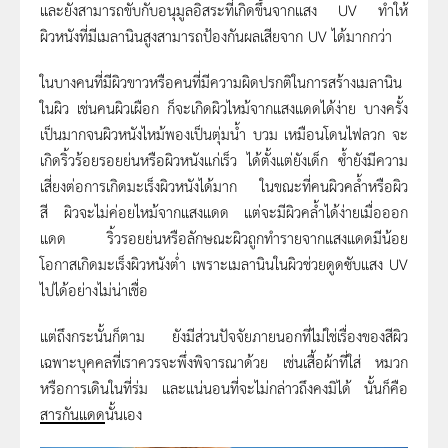
และยังสามารถขับกับอนุมูลอิสระที่เกิดขึ้นจากแสง UV ทำให้
ผิวหนังที่มีเมลานินสูงสามารถป้องกันผลเสียจาก UV ได้มากกว่า
ในบางคนที่มีผิวขาวหรือคนที่มีความผิดปรกติในการสร้างเมลานิน
ในผิว เช่นคนผิวเผือก ก็จะเกิดผิวไหม้จากแสงแดดได้ง่าย บางครั้ง
เป็นมากจนผิวหนังไหม้พองเป็นตุ่มน้ำ บวม เหมือนโดนไฟลวก จะ
เกิดริ้วร้อยรอยย่นหรือผิวหนังแก่เร็ว ได้ตั้งแต่ยังเด็ก ซ้ำยังมีความ
เสี่ยงต่อการเกิดมะเร็งผิวหนังได้มาก ในขณะที่คนผิวคล้ำหรือผิว
สี ผิวจะไม่ค่อยไหม้จากแสงแดด แต่จะมีผิวคล้ำได้ง่ายเมื่อออก
แดด ริ้วรอยย่นหรือลักษณะผิวถูกทำรายจากแสงแดดมีน้อย
โอกาสเกิดมะเร็งผิวหนังต่ำ เพราะเมลานินในผิวช่วยดูดซับแสง UV
ไปได้อย่างไม่น่าเชื่อ
แต่ถึงกระนั้นก็ตาม ยังมีส่วนปัจจัยภายนอกที่ไม่ใช่เรื่องของสีผิว
เฉพาะบุคคลที่เราควรจะพึ่งพิจารณาด้วย เช่นเสื้อผ้าที่ใส่ หมวก
หรือการเดินในที่ร่ม และแน่นอนที่จะไม่กล่าวถึงคงมิได้ นั้นก็คือ
สารกันแดด
นั้นเอง