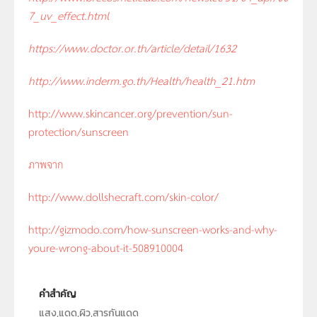
7_uv_effect.html
https://www.doctor.or.th/article/detail/
1632
http://www.inderm.go.th/Health/health_
21.htm
http://www.skincancer.org/prevention/sun-
protection/sunscreen
ภาพจาก
http://www.dollshecraft.com/skin-color/
http://gizmodo.com/how-sunscreen-works-and-why-
youre-wrong-about-it-508910004
คำสำคัญ
แสง,แดด,ผิว,สารกันแดด