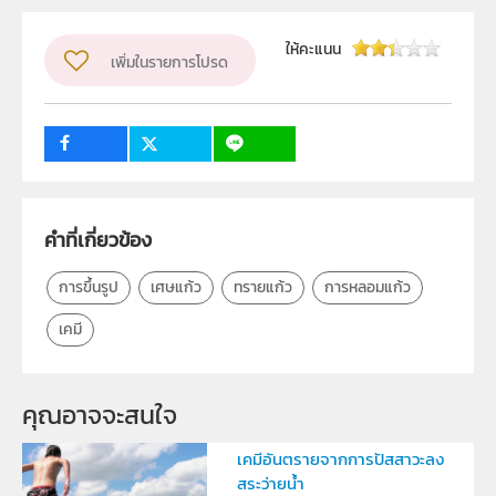
ผู้แต่ง หรือ เจ้าของผลงาน
ณัฐดนัย เนียมทอง
วิชา
เคมี
ให้คะแนน
เพิ่มในรายการโปรด
ระดับชั้น
ม.4, ม.5, ม.6
กลุ่มเป้าหมาย
ครู, นักเรียน, บุคคลทั่วไป
คำที่เกี่ยวข้อง
การขึ้นรูป
เศษแก้ว
ทรายแก้ว
การหลอมแก้ว
เคมี
คุณอาจจะสนใจ
เคมีอันตรายจากการปัสสาวะลง
สระว่ายน้ำ