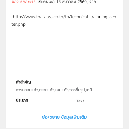
แก้ว คืออะไร
?.
สืบค้นเมื่อ 15 ธันวาคม 2560, จาก
http://www.thaiglass.co.th/th/technical_trainning_cen
ter.php
คำสำคัญ
การหลอมแก้ว,ทรายแก้ว,เศษแก้ว,การขึ้นรูป,เคมี
ประเภท
Text
ลิขสิทธิ์
ย่อ/ขยาย ข้อมูลเพิ่มเติม
สถาบันส่งเสริมการสอนวิทยาศาสตร์และเทคโนโลยี (สสวท.)