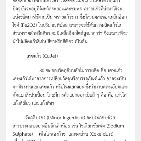
จะกลายสภาพเป็นโครงสร้างหลักของเนื้อแก้ว แหล่งทรายแก้ว
ปัจจุบันจะอยู่ที่จังหวัดระยองและชุมพร ทรายแก้วที่นำมาใช้จะ
แบ่งชนิดการใช้งานเป็น ทรายแก้วขาว ซึ่งมีส่วนผสมของเหล็กอ็อก
ไซด์ (Fe2O3) ในปริมาณที่น้อย เหมาะจะใช้กับการผลิตแก้วใส
ส่วนทรายดำหรือสีชา จะมีเหล็กอ็อกไซด์สูงมากกว่า จึงเหมาะที่จะ
นำไปผลิตแก้วสีเช่น สีชาหรือสีเขียว เป็นต้น
เศษแก้ว (Cullet)
80 % ของวัตถุดิบหลักในการผลิต คือ เศษแก้ว
เศษแก้วได้มาจากการเปลี่ยนวัสดุหรือบรรจุภัณฑ์แก้ว อาจจะเป็น
จากโรงงานแยกเศษแก้ว หรือโรงแยกขยะ ซึ่งนำมาบดละเอียดและ
คัดแยกสิ่งปนเปื้อน โดยมีการคัดแยกออกเป็นสี ๆ คือ คือ แก้วใส
แก้วสีเขียว และแก้วสีชา
วัตถุดิบรอง ((Minor Ingredient) จะประกอบด้วย
สารประกอบอย่างอื่นอีกเล็กน้อย เช่น โซเดียมซัลเฟต (Sodium
Sulphate) เพื่อไล่ฟองก๊าซ และผงถ่าน (Coke dust)