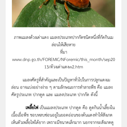
ภาพแมลงด้วงเต่าแตง แมลงประเภทปากกัดชนิดหนึ่งที่กัดกินเม
ล่อนให้เสียหาย
ที่มา
www.dnp.go.th/FOREMIC/NForemic/this_month/sep20
13/ด้วงเต่าแตงw2.htm
แมลงศัตรูที่สำคัญและเป็นปัญหาทั่วไปในการปลูกแตงเม
ล่อน อาจแบ่งอย่างง่าย ๆ ตามลักษณะการทำลายพืช คือ แมลง
ศัตรูประเภท ปากดูด และ แมลงประเภท ปากกัด ดังนี้
เพลี้ยไฟ
เป็นแมลงประเภท ปากดูด คือ ดูดกินน้ำเลี้ยงใน
เนื้อเยื่อพืช ชอบหลบซ่อนอยู่ในยอดอ่อนของต้นแตงทำให้สังเกต
เห็นตัวเพลี้ยไฟได้ยาก เพราะมีขนาดเล็กมาก นอกจากจะสังเกตดู