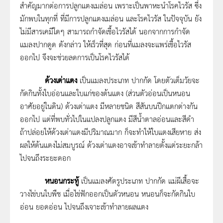
สำคัญมากต่อการปลูกแตงเมล่อน เพราะเป็นพาหะนำโรคไวรัส ซึ่ง
มักพบในทุกที่ ที่มีการปลูกแตงเมล่อน และโรคไวรัส ในปัจจุบัน ยัง
ไม่มีสารเคมีใดๆ สามารถกำจัดเชื้อไวรัสได้ นอกจากการกำจัด
แมลงปากดูด ดังกล่าว ให้เร็วที่สุด ก่อนที่แมลงจะแพร่เชื้อไวรัส
ออกไป จึงจะช่วยลดการเป็นโรคไวรัสได้
ด้วงเต่าแตง
เป็นแมลงประเภท ปากกัด โดยตัวเต็มวัยจะ
กัดกินทั้งใบอ่อนและใบแก่ของต้นแตง (ส่วนตัวอ่อนเป็นหนอน
อาศัยอยู่ในดิน) ด้วงเต่าแตง มีหลายชนิด สีสันบนปีกแตกต่างกัน
ออกไป แต่ที่พบทั่วไปในแปลงปลูกแตง มีสีน้ำตาลอ่อนและสีดำ
ถ้าปล่อยให้ด้วงเต่าแตงมีปริมาณมาก ก็จะทำให้ใบแตงเสียหาย ส่ง
ผลให้ต้นแตงไม่สมบูรณ์ ด้วงเต่าแตงอาจเข้าทำลายตั้งแต่ระยะกล้า
ไปจนถึงระยะดอก
หนอนกระทู้
เป็นแมลงศัตรูประเภท ปากกัด แม่ผีเสื้อจะ
วางไข่บนใบพืช เมื่อไข่ฟักออกเป็นตัวหนอน หนอนก็จะกัดกินใบ
อ่อน ยอดอ่อน ไปจนถึงเจาะเข้าทำลายผลแตง