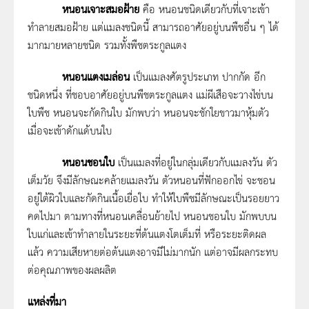
หนอนเจาะสมอฝ้าย
คือ หนอนชนิดเดียวกับที่เจาะเข้า
ทำลายสมอฝ้าย แต่แมลงชนิดนี้ สามารถอาศัยอยู่บนพืชอื่น ๆ ได้
มากมายหลายชนิด รวมทั้งพืชตระกูลแตง
หนอนแตงเมล่อน
เป็นแมลงศัตรูประเภท ปากกัด อีก
ชนิดหนึ่ง ที่ชอบอาศัยอยู่บนพืชตระกูลแตง แม่ผีเสือจะวางไข่บน
ใบพืช หนอนจะกัดกินใบ มักพบว่า หนอนจะชักใยขาวมาหุ้มตัว
เมื่อจะเข้าดักแด้บนใบ
หนอนชอนใบ
เป็นแมลงที่อยู่ในกลุ่มเดียวกับแมลงวัน ตัว
เต็มวัย จึงมีลักษณะคล้ายแมลงวัน ตัวหนอนที่ฟักออกไข่ จะชอน
อยู่ใต้ผิวใบและกัดกินเนื้อเยื่อใบ ทำให้ใบพืชมีลักษณะเป็นรอยยาว
คดไปมา ตามทางที่หนอนเคลื่อนย้ายไป หนอนชอนใบ มักพบบน
ใบแก่และเข้าทำลายในระยะที่ต้นแตงโตเต็มที่ หรือระยะติดผล
แล้ว ความเสียหายต่อต้นแตงอาจมีไม่มากนัก แต่อาจมีผลกระทบ
ต่อคุณภาพของผลผลิต
แหล่งที่มา