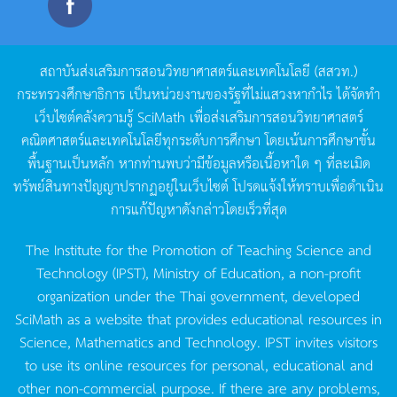
สถาบันส่งเสริมการสอนวิทยาศาสตร์และเทคโนโลยี
(
สสวท
.)
กระทรวงศึกษาธิการ
เป็นหน่วยงานของรัฐที่ไม่แสวงหากำไร
ได้จัดทำ
เว็บไซต์คลังความรู้
SciMath
เพื่อส่งเสริมการสอนวิทยาศาสตร์
คณิตศาสตร์และเทคโนโลยีทุกระดับการศึกษา
โดยเน้นการศึกษาขั้น
พื้นฐานเป็นหลัก
หากท่านพบว่ามีข้อมูลหรือเนื้อหาใด
ๆ
ที่ละเมิด
ทรัพย์สินทางปัญญาปรากฏอยู่ในเว็บไซต์
โปรดแจ้งให้ทราบเพื่อดำเนิน
การแก้ปัญหาดังกล่าวโดยเร็วที่สุด
The Institute for the Promotion of Teaching Science and
Technology (IPST), Ministry of Education, a non-profit
organization under the Thai government, developed
SciMath as a website that provides educational resources in
Science, Mathematics and Technology. IPST invites visitors
to use its online resources for personal, educational and
other non-commercial purpose. If there are any problems,