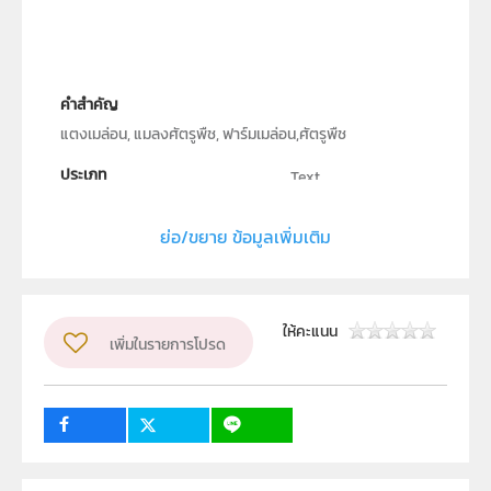
คำสำคัญ
แตงเมล่อน, แมลงศัตรูพืช, ฟาร์มเมล่อน,ศัตรูพืช
ประเภท
Text
ลิขสิทธิ์
ย่อ/ขยาย ข้อมูลเพิ่มเติม
สถาบันส่งเสริมการสอนวิทยาศาสตร์และเทคโนโลยี (สสวท.)
ผู้แต่ง หรือ เจ้าของผลงาน
วรางรัตน์ เสนาสิงห์
วิชา
วิทยาศาสตร์ทั่วไป
ให้คะแนน
เพิ่มในรายการโปรด
ระดับชั้น
ม.4, ม.5, ม.6
กลุ่มเป้าหมาย
ครู, นักเรียน, บุคคลทั่วไป