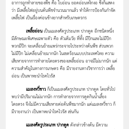
อาการถูกทำลายของพืช คือ ใบอ่อน ยอดอ่อนหงิกงอ ซึ่งก็แสดง
ว่า มีเพลี้ยไฟอยู่บนต้นพืชจำนวนมากแล้ว ทำให้การป้องกันกำจัด
เพลี้ยไฟ เป็นเรื่องค่อนข้างยากสำหรับเกษตรกร
เพลี้ยอ่อน
เป็นแมลงศัตรูประเภท ปากดูด อีกชนิดหนึ่ง
มีลักษณะพิเศษเฉพาะตัว คือ ตัวเต็มวัย ที่ทั้ง มีปีกและไม่มีปีก
พวกมีปีก จะเคลื่อนย้ายแพร่กระจายไประหว่างต้นพืช ส่วนพวก
ไม่มีปีก ไม่เคลื่อนย้ายมากนัก ในเขตร้อนแบบประเทศไทย ความ
เสียหายจากการทำลายโดยตรงของเพลี้ยอ่อน อาจมีไม่มากนัก แต่
ความสำคัญในทางการเกษตร คือ มีรายงานทางวิชาการว่า เพลี้ย
อ่อน เป็นพาหะนำโรคไวรัส
แมลงหวี่ขาว
ก็เป็นแมลงศัตรูประเภท ปากดูด โดยทั่วไป
พบว่ามีปริมาณไม่มากนัก การทำลายจากการดูดกินน้ำเลี้ยง
โดยตรง จึงไม่มีความเสียหายต่อต้นพืชมากนัก แต่แมลงหวี่ขาว ก็
มีรายงานว่า เป็นพาหะนำโรคไวรัส เช่นกัน
แมลงศัตรูประเภท ปากดูด
ดังกล่าวข้างต้น มีความ