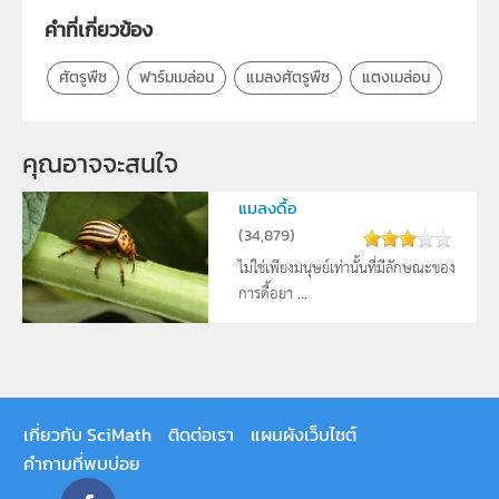
คำที่เกี่ยวข้อง
ศัตรูพืช
ฟาร์มเมล่อน
แมลงศัตรูพืช
แตงเมล่อน
คุณอาจจะสนใจ
แมลงดื้อ
(
34,879
)
ไม่ใช่เพียงมนุษย์เท่านั้นที่มีลักษณะของ
การดื้อยา ...
เกี่ยวกับ SciMath
ติดต่อเรา
แผนผังเว็บไซต์
คำถามที่พบบ่อย