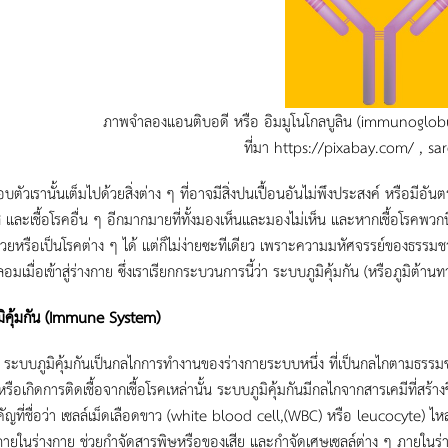
ภาพจำลองแอนติบอดี หรือ อิมมูโนโกลบูลิน (immunoglobulin
ที่มา https://pixabay.com/ , s
รานั้นเต็มไปด้วยสิ่งต่าง ๆ ที่อาจมีสิ่งปนเปื้อนอันไม่พึงประสงค์ หรือมีอันตราย
รัส และเชื้อโรคอื่น ๆ อีกมากมายที่ทั้งมองเห็นและมองไม่เห็น และหากเชื้อโรคพวก
่วยหรือเป็นโรคต่าง ๆ ได้ แต่ก็ไม่ง่ายซะทีเดียว เพราะความมหัศจรรย์ของธรรมช
เมื่อเข้าสู่ร่างกาย ซึ่งเราเรียกกระบวนการนี้ว่า ระบบภูมิคุ้มกัน (หรือภูมิต้านท
คุ้มกัน (
Immune System)
ระบบภูมิคุ้มกันเป็นกลไกการทำงานของร่างกายระบบหนึ่ง ที่เป็นกลไกตามธรรมชาติขอ
หรือเกิดการติดเชื้อจากเชื้อโรคเหล่านั้น ระบบภูมิคุ้มกันมีกลไกจากสารเคมีที่สร้า
คัญที่ชื่อว่า เซลล์เม็ดเลือดขาว (white blood cell,(WBC) หรือ leucocyte) ไ
คภายในร่างกาย ช่วยกำจัดสารพิษหรือของเสีย และกำจัดเศษเซลล์ต่าง ๆ ภายในร่