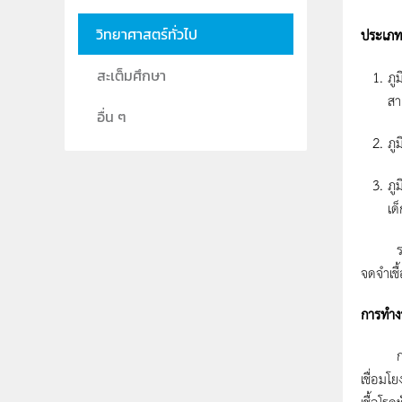
ประเภท
วิทยาศาสตร์ทั่วไป
สะเต็มศึกษา
ภู
สา
อื่น ๆ
ภู
ภู
เด
ระบบภูม
จดจำเชื้
การทำงา
การทำง
เชื่อมโ
เชื้อโร