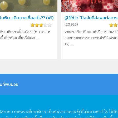
็นพิษ...เกิดจากเชื้ออะไร?? (#1)
รู้ไว้ใช่ว่า “ปัจจัยที่ส่งผลต่อการ
(
20,926
)
พิษ...เกิดจากเชื้ออะไร?? (#1) อากาศ
จากภาวะวิกฤติในช่วงต้นปี ค.ศ. 2020 
นี้ เดี๋ยวร้อน เดี๋ยวก็ฝนตก ...
กระจายและการระบาดของไวรัสโคโรนา 
19) ...
มที่พบบ่อย
(
สสวท
.)
กระทรวงศึกษาธิการ
เป็นหน่วยงานของรัฐที่ไม่แสวงหากำไร
ได้จั