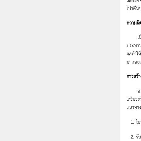
โปรตีนช
ความผิด
เมื่อใ
ประทานอ
ผลทำให้
มาตอยด์
การสร้า
อย่างที
เสริมระ
แนวทางปฏ
ไม่
รั