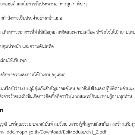
ลกอฮอล์ และไม่ควรรับประทานอาหารสุก ๆ ดิบ ๆ
กกำลังกายเป็นประจำอย่างสม่ำเสมอ
ีกเลี่ยงภาวะอาการที่ทำให้เสียสุขภาพจิตและความเครียด ทำจิตใจให้เบิกบานสงบ
บคุมน้ำหนัก และความดันโลหิต
กผ่อนให้เพียงพอ
แลรักษาความสะอาดให้ร่างกายอยู่เสมอ
อยังว่าระบบภูมิคุ้มกันสำคัญมากแค่ไหน อย่าลืมใส่ใจและปฏิบัติตามคำแนะนำ
ซึ่งอาจร้ายแรงถึงขั้นเกิดการติดเชื้อก็ควรรีบไปพบแพทย์กันนะท่านผู้อ่านทุกท่าน
มา
ญวุฒิ แพร่คุณธรรม,นพ.ชนินันท์ สนธิไชย .ความรู้พื้นฐานเกี่ยวกับการสร้างเสริมภูม
/nvi.ddc.moph.go.th/Download/EpiModule/ch1_2.pdf