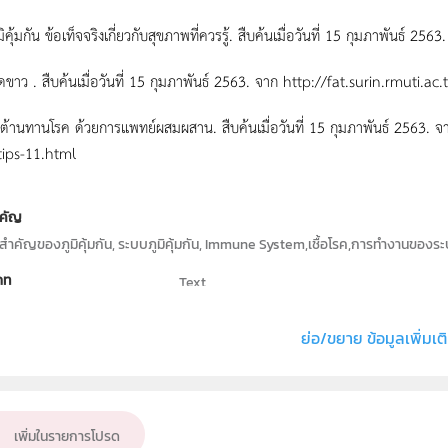
ิคุ้มกัน ข้อเท็จจริงเกี่ยวกับสุขภาพที่ควรรู้. สืบค้นเมื่อวันที่ 15 กุมภาพันธ
อดขาว . สืบค้นเมื่อวันที่ 15 กุมภาพันธ์ 2563. จาก http://fat.surin.rmu
มิต้านทานโรค ด้วยการแพทย์ผสมผสาน. สืบค้นเมื่อวันที่ 15 กุมภาพันธ์ 2563.
tips-11.html
คัญ
ำคัญของภูมิคุ้มกัน, ระบบภูมิคุ้มกัน, Immune System,เชื้อโรค,การทำงานของระบบ
ภท
Text
ธิ์
สถาบันส่งเสริมการสอนวิทยาศาสตร์และเทคโนโลย
ย่อ/ขยาย ข้อมูลเพิ่มเต
่ง หรือ เจ้าของผลงาน
ศรุดา ทิพย์แสง
วิทยาศาสตร์ทั่วไป
ั้น
เพิ่มในรายการโปรด
ม.4, ม.5, ม.6