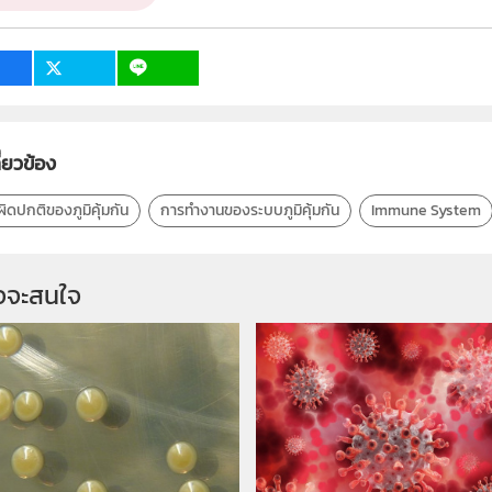
เป้าหมาย
ครู, นักเรียน, บุคคลทั่วไป
ี่ยวข้อง
ิดปกติของภูมิคุ้มกัน
การทำงานของระบบภูมิคุ้มกัน
Immune System
จจะสนใจ