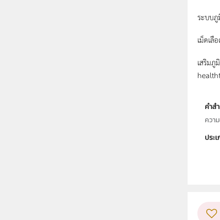
ระบบภูม
เม็ดเลื
เสริมภู
health
คำสำ
ความส
ประเ
ลิขสิท
ผู้แต
วิชา
ระดับช