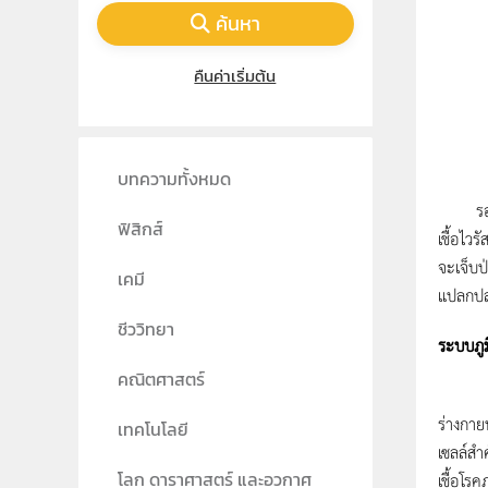
ค้นหา
คืนค่าเริ่มต้น
บทความทั้งหมด
รอบตัวเ
ฟิสิกส์
เชื้อไว
จะเจ็บป
เคมี
แปลกปลอม
ชีววิทยา
ระบบภูมิ
คณิตศาสตร์
ร่างกาย
เทคโนโลยี
เซลล์สำ
เชื้อโร
โลก ดาราศาสตร์ และอวกาศ