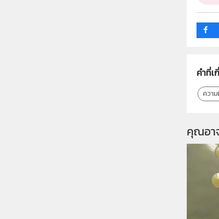
กลุ่ม
คำที่เก
ความผ
คุณอา