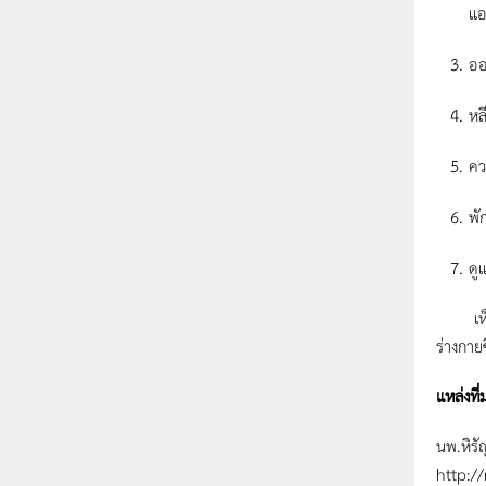
แอ
ออ
หล
คว
พั
ดู
เห็นหรื
ร่างกาย
แหล่งที่
นพ.หิรั
http:/