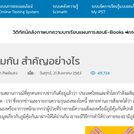
ระบบการสอบออนไลน์
ระบบคลังความรู้
ระบบจัดการเรียนรู้แบบออน
Online Testing System
Scimath
My IPST
วีดิทัศน์
คลังภาพ
บทความ
บทเรียน
แผนการสอน
E-Books
In
คุ้มกัน สำคัญอย่างไร
า ทิพย์แสง
เมื่อ : 
วันศุกร์, 21 สิงหาคม 2563
49,724
นการณ์ที่ทุกคนทราบข่าวกันดีอยู่แล้วว่า ประเทศไทยและทั่วโลกกำลังเผชิ
ิด -19) ซึ่งจากข่าวและรายงานความรุนแรงของโรคนี้ หลายท่านอาจสังเกตได้ว่า ผู้ป่
รงหรืออาการหนักมากกว่าผู้ป่วยที่ร่างกายมีความแข็งแรงหรือมีภูมิคุ้มกันที่ปกติ ซึ
มูลเกี่ยวกับภูมิคุ้มกันมาฝากให้ได้อ่านกัน เราจะมีวิธีการทำให้ร่างกายของเรามีภู