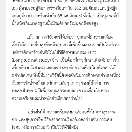
(BMIs) มากกว่าหรือเท่ากับ 30 (หากใช้เกณฑ์วัดมาตรฐานเส้นรอบ
เอว ผู้ชายจะอยู่ที่มากกว่าหรือเท่ากับ 102 เซนติเมตรและผู้หญิง
จะอยู่ที่มากกว่าหรือเท่ากับ 88 เซนติเมตร) ซึ่งถือว่าเป็นบุคคลที่มี
น้ำหนักเกินมาตรฐานนั้นมีระดับฮอร์โมนคอติซอลสูง
แม้ว่าผลการวิจัยจะชี้ให้เห็นว่า บุคคลที่มีความเครียด
เรื้อรังมีความเสี่ยงสูงที่จะมีรอบเอวที่เพิ่มขึ้นและกลายเป็นโรคอ้วน
แต่การศึกษาข้างต้นก็ยังไม่ใช่วิธีศึกษาแบบระยะยาว
(Longitudinal study) จึงจำเป็นต้องมีการศึกษาเพิ่มเติมมากขึ้น
เพื่ออธิบายถึงสาเหตุและผลกระทบต่อความเชื่อมโยงดังกล่าวได้
อย่างชัดเจน ทั้งนี้ทีมงานวิจัยนี้ยังคงดำเนินการศึกษาอย่างต่อเนื่อง
ด้วยการชั่งน้ำหนักและวัดค่าเฉลี่ยๆ ต่างๆ ของผู้เข้าร่วมการ
ทดลองในทุก 4 ปีเพื่อระบุผลกระทบของความเชื่อมโยงของ
ความเครียดและน้ำหนักตัวเมื่อเวลาผ่านไป
อย่างไรก็ดี ความเครียดส่งผลเสียต่อทั้งในด้านสุขภาพ
กายและสุขภาพจิต วิธีคลายความวิตกกังวลอย่างเช่น การเล่น
โยคะ หรือการนั่งสมาธิ เป็นวิธีที่ดีวิธีหนึ่ง