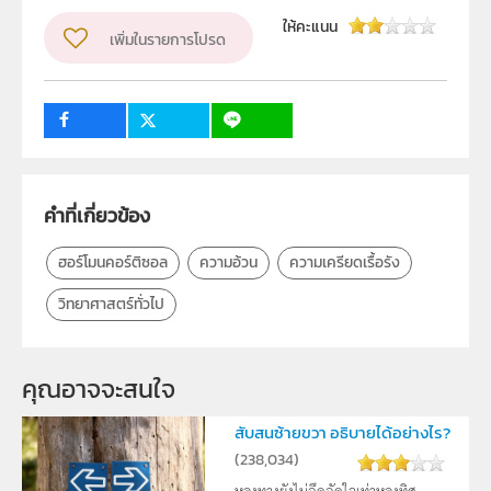
ผู้แต่ง หรือ เจ้าของผลงาน
พรรณพร กะตะจิตต์
ให้คะแนน
เพิ่มในรายการโปรด
วิชา
วิทยาศาสตร์ทั่วไป
ระดับชั้น
ม.4, ม.5, ม.6
กลุ่มเป้าหมาย
ครู, นักเรียน, บุคคลทั่วไป
คำที่เกี่ยวข้อง
ฮอร์โมนคอร์ติซอล
ความอ้วน
ความเครียดเรื้อรัง
วิทยาศาสตร์ทั่วไป
คุณอาจจะสนใจ
สับสนซ้ายขวา อธิบายได้อย่างไร?
(
238,034
)
หลงทางยังไม่อึดอัดใจเท่าหลงทิศ ...