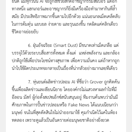
ยนต์ แม้ทุกวันนี้ AI จะถูกใช้ช่วยสกัดอาชญากรรมไซเบอร์ แต่อีก
ทางหนึ่ง แฮกเกอร์และอาชญากรก็ยิ่งมีเครื่องมือทำมาหากินที่ล้ำ
สมัย มีประสิทธิภาพมากขึ้นตามไปอีกด้วย แน่นอนกลเม็ดเคล็ดลับ
ในการต้มตุ๋น แยบยล ง่ายดาย และรุนแรงขึ้น กดผิดแค่คลิกเดียว
ชีวิตอาจย่อยยับ
6. ฝุ่นอัจฉริยะ (Smart Dust) มีขนาดเท่าเม็ดเกลือ แต่
บรรจุไว้ด้วยระบบสื่อสารทั้งหมด ตั้งแต่ แหล่งพลังงาน และกล้อง
ปกติถูกใช้เพื่อประโยชน์ทางสุขภาพ เพื่อความมั่นคง แต่ถ้าหากถูก
นำไปใช้ผิดประเภทจะกลายเป็นเรื่องที่น่ากลัวอย่างมากเลยทีเดียว
7. หุ่นยนต์ผลิตข่าวปลอม AI ที่ชื่อว่า Grover ถูกคิดค้น
ขึ้นเพื่อผลิตข่าวและเขียนนิยาย โดยองค์กรไม่แสวงหาผลกำไรที่มี
อีลอน มัสก์ ผู้ก่อตั้งสเปซเอ็กซ์สนับสนุนอยู่ ทีมงานค้นพบว่ามันมี
ศักยภาพในการปั้นข่าวปลอมหรือ Fake News ได้แนบเนียนกว่า
มนุษย์ จนในที่สุดตัดสินใจไม่นำออกมาใช้ คุมกำเนิดไว้แค่ในห้อง
ทดลอง เพราะดูแล้วเป็นอันตรายต่อมนุษยชาติอย่างยิ่งยวด