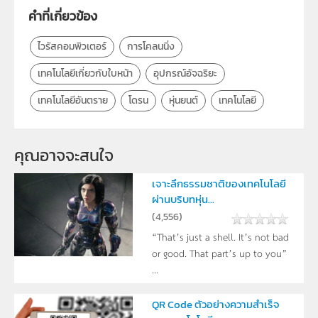
กลุ่มเป้าหมาย
บุคคลทั่วไป
คำที่เกี่ยวข้อง
ไวรัสคอมพิวเตอร์
การโคลนนิ่ง
เทคโนโลยีเกี่ยวกับใบหน้า
อุปกรณ์อัจฉริยะ
เทคโนโลยีอันตราย
โดรน
หุ่นยนต์
เทคโนโลยี
คุณอาจจะสนใจ
เจาะลึกธรรมชาติของเทคโนโลยี
ผ่านบริบทหุ่น...
(
4,556
)
“That’s just a shell. It’s not bad
or good. That part’s up to you”
...
QR Code ตัวอย่างความสำเร็จ