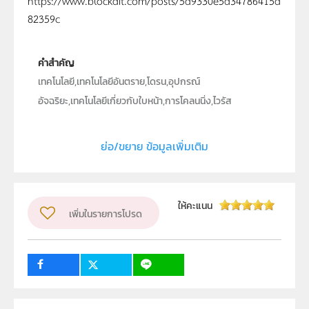
https://www.blockdit.com/posts/5d9330e5d34786415d
82359c
คำสำคัญ
เทคโนโลยี,เทคโนโลยีอันตราย,โดรน,อุปกรณ์
อัจฉริยะ,เทคโนโลยีเกี่ยวกับใบหน้า,การโคลนนิ่ง,ไวรัส
คอมพิวเตอร์,หุ่นยนต์
ย่อ/ขยาย ข้อมูลเพิ่มเติม
ประเภท
Text
ลิขสิทธิ์
สถาบันส่งเสริมการสอนวิทยาศาสตร์และเทคโนโลยี (สสวท.)
ให้คะแนน
เพิ่มในรายการโปรด
ผู้แต่ง หรือ เจ้าของผลงาน
อชิรญา ชนะสงคราม
วิชา
เทคโนโลยี
ระดับชั้น
ป.4, ป.5, ป.6, ม.1, ม.2, ม.3