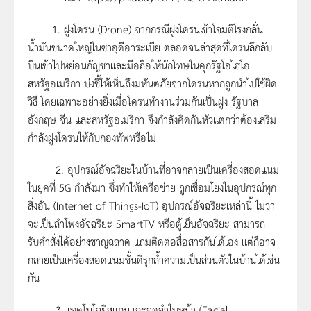
1. ฝูงโดรน (Drone) จากกรณีฝูงโดรนเข้าโจมตีโรงกลั่น
น้ำมันขนาดใหญ่ในซาอุดีอาระเบีย ตลอดจนล่าสุดที่โดรนลึกลับ
บินเข้าไปหย่อนกัญชาและมือถือให้นักโทษในคุกรัฐโอไฮโอ
สหรัฐอเมริกา บ่งชี้ให้เห็นถึงมหันตภัยจากโดรนหากถูกนำไปใช้ผิด
วิธี โดยเฉพาะอย่างยิ่งเมื่อโดรนทำงานร่วมกันเป็นฝูง รัฐบาล
อังกฤษ จีน และสหรัฐอเมริกา จึงกำลังคิดกันหัวแตกว่าต้องเสริม
กำลังฝูงโดรนให้กับกองทัพหรือไม่
2. อุปกรณ์อัจฉริยะในบ้านที่อาจกลายเป็นเครื่องสอดแนม
ในยุคที่ 5G กำลังมา ซึ่งทำให้เครือข่าย ถูกเชื่อมโยงในอุปกรณ์ทุก
สิ่งอัน (Internet of Things-IoT) อุปกรณ์อัจฉริยะเหล่านี้ ไม่ว่า
จะเป็นลำโพงอัจฉริยะ SmartTV หรือตู้เย็นอัจฉริยะ สามารถ
รับคำสั่งได้อย่างชาญฉลาด แถมติดต่อสื่อสารกันได้เอง แต่ก็อาจ
กลายเป็นเครื่องสอดแนมชั้นดีรุกล้ำความเป็นส่วนตัวในบ้านได้เช่น
กัน
3. เทคโนโลยีสแกนและจดจำใบหน้า (Facial