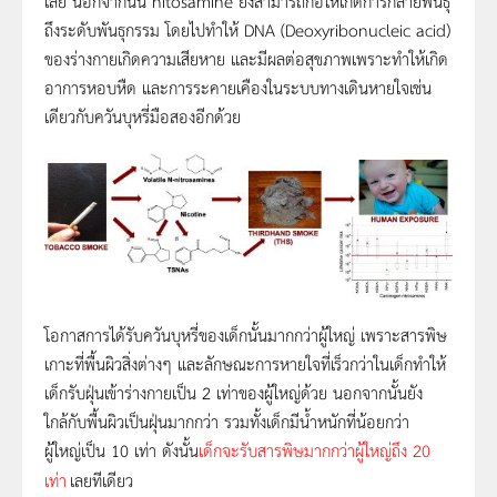
เลย นอกจากนั้น nitosamine ยังสามารถก่อให้เกิดการกลายพันธุ์
ถึงระดับพันธุกรรม โดยไปทำให้ DNA (Deoxyribonucleic acid)
ของร่างกายเกิดความเสียหาย และมีผลต่อสุขภาพเพราะทำให้เกิด
อาการหอบหืด และการระคายเคืองในระบบทางเดินหายใจเช่น
เดียวกับควันบุหรี่มือสองอีกด้วย
โอกาสการไดรับควันบุหรี่ของเด็กนั้นมากกว่าผูใหญ เพราะสารพิษ
เกาะที่พื้นผิวสิ่งตางๆ และลักษณะการหายใจที่เร็วกว่าในเด็กทำให้
เด็กรับฝุนเขารางกายเปน 2 เทาของผูใหญดวย นอกจากนั้นยัง
ใกลกับพื้นผิวเปนฝุนมากกวา รวมทั้งเด็กมีน้ำหนักที่น้อยกว่า
ผูใหญเปน 10 เทา ดังนั้น
เด็กจะรับ
สารพิษ
มากกว่าผู้ใหญ่ถึง 20
เทา
เลยทีเดียว