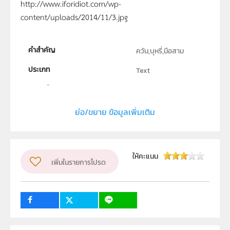
http://www.iforidiot.com/wp-
content/uploads/2014/11/3.jpg
คำสำคัญ
ควัน,บุหรี่,มือสาม
ประเภท
Text
ลิขสิทธิ์
สถาบันส่งเสริมการสอนวิทยาศาสตร์และเทคโนโลยี
ย่อ/ขยาย ข้อมูลเพิ่มเติม
ผู้แต่ง หรือ เจ้าของผลงาน
yrprincess
วิชา
วิทยาศาสตร์ทั่วไป
ให้คะแนน
ระดับชั้น
เพิ่มในรายการโปรด
ม.1, ม.2, ม.3, ม.4, ม.5, ม.6
กลุ่มเป้าหมาย
ครู, นักเรียน, บุคคลทั่วไป