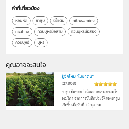
คำที่เกี่ยวข้อง
หอบหืด
ยาสูบ
นิโคติน
nitrosamine
nicitine
ควันบุหรี่มือสาม
ควันบุหรี่มือสอง
ควันบุหรี่
บุหรี่
คุณอาจจะสนใจ
รู้จักไหม “ใบยาตีน”
(
27,808
)
ยาสูบ มีแหล่งกำเนิดตอนกลางของทวีป
อเมริกา จากการบันทึกประวัติของยาสูบ
เกิดขึ้นเมื่อวันที่ 12 ตุลาคม ...