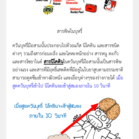
สารพิษในบุหรี่
ควันบุหรี่มือสามนั้นประกอบไปด้วยแก๊ส นิโคติน และสารชนิด
ต่างๆ รวมถึงสารก่อมะเร็ง และโลหะหนักอย่าง สารหนู ตะกั่ว
และสารไซยาไนด์
สาร
นิโคติน
ในควันบุหรี่มือสามนั้นเป็นสารพิษ
อย่างแรง และสารที่มีฤทธิ์เสพติดที่มีอยู่ในใบยาสูบตามธรรมชาติ
สามารถดูดซึมเข้าทางผิวหนัง และเยื่อบุต่างๆของร่างกายได้
เมื่อ
สูดควันบุหรี่เข้าไป นิโคตินจะเข้าสู่สมองภายใน 10 วินาที