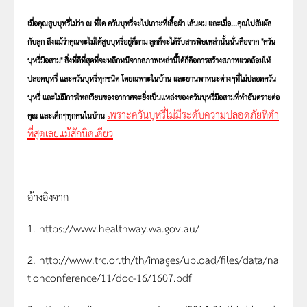
เมื่อคุณสูบบุหรี่ไมวา ณ ที่ใด
ควันบุหรี่จะไปเกาะที่เสื้อผา เสนผม และเมื่อ...คุณไปสัมผัส
กับลูก ถึงแมวาคุณจะไมไดสูบบุหรี่อยูก็ตาม ลูกก็จะไดรับสารพิษเหลานั้นนั่นคือจาก "ควัน
บุหรี่มือสาม"
สิ่งที่ดีที่สุดที่จะหลีกหนีจากสภาพเหล่านี้ได้ก็คือการสร้างสภาพแวดล้อมให้
ปลอดบุหรี่ และควันบุหรี่ทุกชนิด โดยเฉพาะในบ้าน และยานพาหนะต่างๆที่ไม่ปลอดควัน
บุหรี่ และไม่มีการไหลเวียนของอากาศจะยิ่งเป็นแหล่งของควันบุหรี่มือสามที่ทำอันตรายต่อ
เพราะควันบุหรี่ไม่มีระดับความปลอดภัยที่ต่ำ
คุณ และเด็กๆทุกคนในบ้าน
ที่สุดเลยแม้สักนิดเดียว
อ้างอิงจาก
1. https://www.healthway.wa.gov.au/
2. http://www.trc.or.th/th/images/upload/files/data/na
tionconference/11/doc-16/1607.pdf