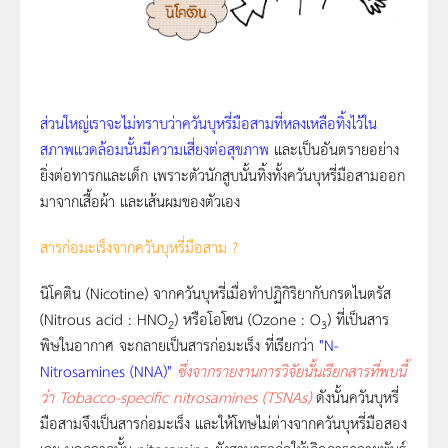
สวนใหญ่เราจะไมทราบวาควันบุหรี่มือสามที่หลงเหลือทิ้งไว้ใน
สภาพแวดล้อมนั้นมีความเสี่ยงตอสุขภาพ
และเป็นอันตรายอยาง
ยิ่งตอทารกและเด็ก เพราะตัวนักสูบนั้นทิ้งทั้งควันบุหรี่มือสามออก
มา
จากเสื้อผา และเสนผมของตัวเอง
สารก่อมะเร็งจากควันบุหรี่มือสาม ?
นิโคติน (Nicotine) จากควันบุหรี่เมื่อทําปฏิกิริยากับกรดไนตรัส
(Nitrous acid : HNO
) หรือโอโซน (Ozone : O
)
ที่เป็นสาร
2
3
พิษในอากาศ จะกลายเปนสารกอมะเร็ง ที่เรียกว่า
"N-
Nitrosamines (NNA)"
ซึ่งจากรายงานการวิจัยนั้นเรียกสารที่พบนี้
ว่า Tobacco-specific nitrosamines (TSNAs)
ดังนั้นควันบุหรี่
มือสามจึงเป็นสารก่อมะเร็ง และให้โทษไม่ต่างจากควันบุหรี่มือสอง