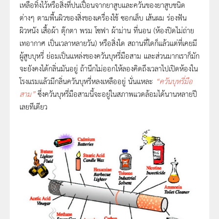
เหลือทิ้งไว้หรือสิ่งที่ปนเปื้อนจากยาสูบและควันของยาสูบชนิด
ต่างๆ ตามพื้นผิวของสิ่งของเครื่องใช้ ซอกเล็บ เสนผม รองฟน
ผิวหนัง เสื้อผา ตุ๊กตา พรม โซฟา ผามาน ที่นอน (หองปดไมถาย
เทอากาศ เปนเวลาหลายวัน) หรือสิ่งใด สถานที่ใดก็แล้วแต่ที่เคยมี
ผู้สูบบุหรี่ ย่อมเป็นแหล่งของควันบุหรี่มือสาม และส่วนมากเราก็มัก
จะยังคงได้กลิ่นมันอยู่ ถ้านึกไม่ออกให้ลองคิดถึงเวลาไปเปิดห้องใน
โรงแรมแล้วมีกลิ่นควันบุหรี่หลงเหลืออยู่ นั่นแหละ
“ควันบุหรี่มือ
สาม”
ซึ่งควันบุหรี่มือสามนี้จะอยู่ในสภาพแวดล้อมได้นานหลายปี
เลยทีเดียว