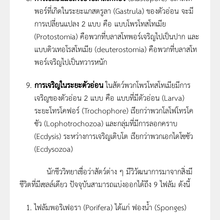
พอร์ที่เกิดในระยะแกสตรูลา (Gastrula) ของตัวอ่อน จะมี
การเปลี่ยนแปลง 2 แบบ คือ แบบโพรโทสโทเมีย
(Protostomia) คือพวกที่บลาสโทพอร์เจริญไปเป็นปาก และ
แบบดิวเทอโรสโทเมีย (deuterostomia) คือพวกที่บลาสโท
พอร์เจริญไปเป็นทวารหนัก
การเจริญในระยะตัวอ่อน
ในสัตว์พวกโพรโทสโทเมียมีการ
เจริญของตัวอ่อน 2 แบบ คือ แบบที่มีตัวอ่อน (Larva)
ระยะโทรโคฟอร์ (Trochophore) เรียกว่าพวกโลโฟโทรโค
ซัว (Lophotrochozoa) และกลุ่มที่มีการลอกคราบ
(Ecdysis) ระหว่างการเจริญเติบโต เรียกว่าพวกเอกไดโซซัว
(Ecdysozoa)
นักชีววิทยาเชื่อว่าสัตว์ต่าง ๆ มีวิวัฒนาการมาจากสิ่งมี
ชีวิตที่มีเซลล์เดียว ปัจจุบันสามารถแบ่งออกได้ถึง 9 ไฟลัม ดังนี้
ไฟลัมพอริเฟอรา (Porifera) ได้แก่ ฟองน้ำ (Sponges)