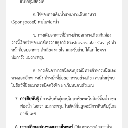
แบ่งกลุ่มสัตว์ได้
ก. ใช้ช่องทางเดินน้ำแทนทางเดินอาหาร
(Spongocoel) พบในฟองน้ำ
ข. ทางเดินอาหารที่มีทางเข้าออกทางเดียวกันช่อง
ว่างนี้เรียกว่าช่องแกสโตรวาสคูลาร์ (Gastrovascular Cavity) ทำ
หน้าที่ย่อยอาหาร ลำเลียง หายใจ และขับถ่าย ได้แก่ ไฮดรา
ปะการัง แมงกะพรุน
ค. ทางเดินอาหารชนิดสมบูรณ์มีทางเข้าทางหนึ่งและ
ทางออกอีกทางหนึ่ง ทำหน้าที่ย่อยอาหารอย่างเดียว ส่วนใหญ่พบ
ในสัตว์ที่มีสมมาตรชนิดครึ่งซีก ยกเว้นหนอนตัวแบน
การสืบพันธุ์
มีการสืบพันธุ์แบบไม่อาศัยเพศในสัตว์ชั้นต่ำ เช่น
ฟองน้ำ ไฮดรา แมงกะพรุน ในสัตว์ชั้นสูงจะมีการสืบพันธุ์โดย
อาศัยเพศ
การเปลี่ยนแปลงของบลาสโทพอร์
(Blastopore) บลาสโท