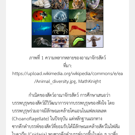
ภาพที่ 1 ความหลากหลายของอาณาจักรสัตว์
ที่มา:
https://upload.wikimedia.org/wikipedia/commons/e/ea
/Animal_diversity.jpg, MathKnight
กำเนิดของสัตว์อาณาจักรสัตว์ การศึกษาเสนอว่า
บรรพบุรุษของสัตว์มีวิวัฒนาการจากบรรพบุรุษของฟังใจ โดย
บรรพบุรุษร่วมอาจมีลักษณะคล้ายโคแอนโนแฟลเจลเลต
(Choanoflagellate) ในปัจจุบัน แต่หลักฐานแรกทาง
ซากดึกดำบรรพ์ของสัตว์ที่ยอมรับได้มีลักษณะคล้ายสัตว์ในไฟลัม
ไนดาเรีย (Cnidaria) พบซากดึกดำบรรพ์มากขึ้นในต่อ ๆ มาซึ่ง