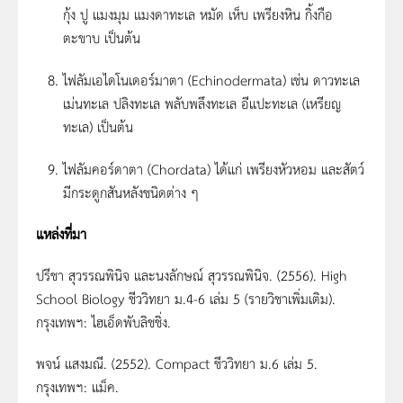
กุ้ง ปู แมงมุม แมงดาทะเล หมัด เห็บ เพรียงหิน กิ้งกือ
ตะขาบ เป็นต้น
ไฟลัมเอไดโนเดอร์มาตา (Echinodermata) เช่น ดาวทะเล
เม่นทะเล ปลิงทะเล พลับพลึงทะเล อีแปะทะเล (เหรียญ
ทะเล) เป็นต้น
ไฟลัมคอร์ดาตา (Chordata) ได้แก่ เพรียงหัวหอม และสัตว์
มีกระดูกสันหลังชนิดต่าง ๆ
แหล่งที่มา
ปรีชา สุวรรณพินิจ และนงลักษณ์ สุวรรณพินิจ. (2556). High
School Biology ชีววิทยา ม.4-6 เล่ม 5 (รายวิชาเพิ่มเติม).
กรุงเทพฯ: ไฮเอ็ดพับลิชชิ่ง.
พจน์ แสงมณี. (2552). Compact ชีววิทยา ม.6 เล่ม 5.
กรุงเทพฯ: แม็ค.