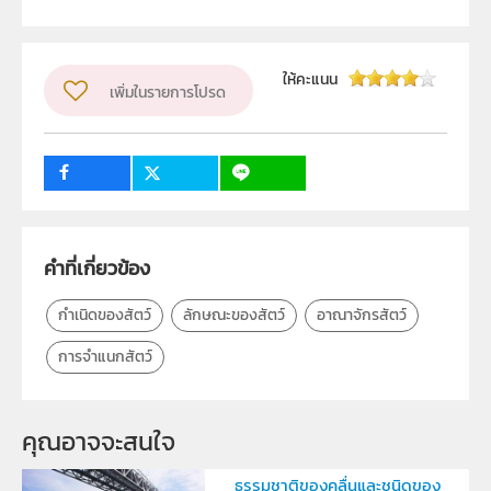
สถาบันส่งเสริมการสอนวิทยาศาสตร์และเทคโนโลยี (สสวท.)
ผู้แต่ง หรือ เจ้าของผลงาน
ให้คะแนน
เพิ่มในรายการโปรด
นายณัฐพงษ์ บุญปอง
วิชา
ชีววิทยา
ระดับชั้น
ม.6
3
3
กลุ่มเป้าหมาย
ครู, นักเรียน, บุคคลทั่วไป
คำที่เกี่ยวข้อง
กำเนิดของสัตว์
ลักษณะของสัตว์
อาณาจักรสัตว์
การจำแนกสัตว์
คุณอาจจะสนใจ
ธรรมชาติของคลื่นและชนิดของ