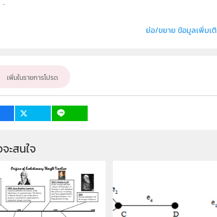
ธิ์
สถาบันส่งเสริมการสอนวิทยาศาสตร์และเทคโนโลย
่ง หรือ เจ้าของผลงาน
ณปภัช พิมพ์ดี
ย่อ/ขยาย ข้อมูลเพิ่มเต
เคมี
ั้น
ม.4, ม.5, ม.6
เพิ่มในรายการโปรด
เป้าหมาย
ครู, นักเรียน
จจะสนใจ