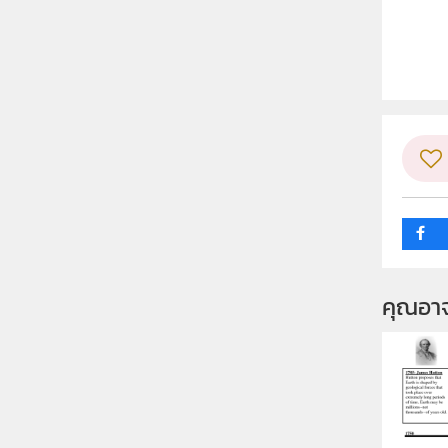
ลิขสิท
ผู้แต
วิชา
ระดับช
กลุ่ม
คุณอา