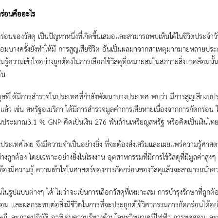
ร่อนคืออะไร
ร่อนของวัสดุ เป็นปัญหาหนึ่งที่เกิดขึ้นเสมอและสามารถพบเห็นได้ในชีวิตประจำว
ล้อมบางครั้งยังทำให้มี การสูญเสียชีวิต อันเป็นผลมาจากสาเหตุมากมายหลายปร
รู้ความเข้าใจอย่างถูกต้องในการเลือกใช้วัสดุที่เหมาะสมในสภาวะสิ่งแวดล้อมนั
้น
มูลที่ได้มีการสำรวจในประเทศที่กำลังพัฒนาบางประเทศ พบว่า มีการสูญเสีย
าแล้ว เช่น สหรัฐอเมริกา ได้มีการสำรวจมูลค่าการเสียหายเนื่องจากการกัดกร่อ
อนประมาณ3.1 % GNP คิดเป็นเงิน 276 พันล้านเหรียญสหรัฐ หรือคิดเป็นเงิน
ในประเทศไทย จึงมีความจำเป็นอย่างยิ่ง ที่จะต้องส่งเสริมและเผยแพร่ความรู้ศาส
ย่างถูกต้อง โดยเฉพาะอย่างยิ่งในโรงงาน อุตสาหกรรมที่มีการใช้วัสดุที่มีมูลค่าส
กี่ยวข้องมีความรู้ ความเข้าใจในศาสตร์ของการกัดกร่อนของวัสดุแล้วจะสามารถนำค
นในรูปแบบต่างๆ ได้ ไม่ว่าจะเป็นการเลือกวัสดุที่เหมาะสม การบำรุงรักษาที่ถูกต
ล้อม และผลกระทบต่อสิ่งมีชีวิตในการที่จะประยุกต์ใช้วิศวกรรมการกัดกร่อนได้อย่าง
ฎีและภาคปฏิบัติ อาทิเช่นความรู้ทางด้านโลหะวิทยาเคมีไฟฟ้า การทดสอบและการ