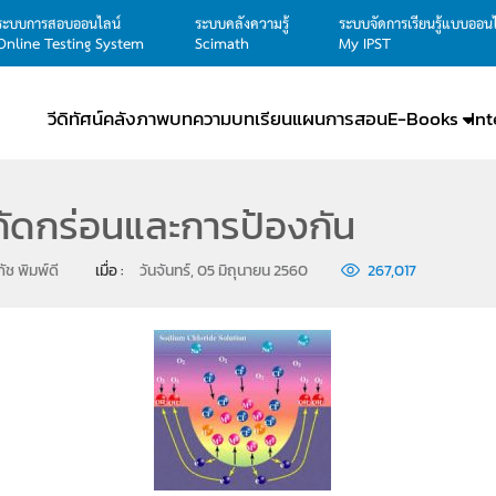
ระบบการสอบออนไลน์
ระบบคลังความรู้
ระบบจัดการเรียนรู้แบบออน
Online Testing System
Scimath
My IPST
วีดิทัศน์
คลังภาพ
บทความ
บทเรียน
แผนการสอน
E-Books
In
ัดกร่อนและการป้องกัน
ช พิมพ์ดี
เมื่อ : 
วันจันทร์, 05 มิถุนายน 2560
267,017