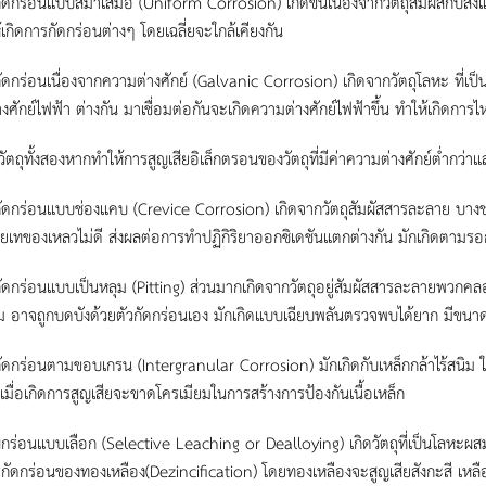
ัดกร่อนแบบสม่ำเสมอ (Uniform Corrosion) เกิดขึ้นเนื่องจากวัตถุสัมผัสกับสิ่งแว
ห้เกิดการกัดกร่อนต่างๆ โดยเฉลี่ยจะใกล้เคียงกัน
ัดกร่อนเนื่องจากความต่างศักย์ (Galvanic Corrosion) เกิดจากวัตถุโลหะ ที่เป็นต
งศักย์ไฟฟ้า ต่างกัน มาเชื่อมต่อกันจะเกิดความต่างศักย์ไฟฟ้าขึ้น ทำให้เกิดกา
วัตถุทั้งสองหากทำให้การสูญเสียอิเล็กตรอนของวัตถุที่มีค่าความต่างศักย์ต่ำกว่าแ
ัดกร่อนแบบช่องแคบ (Crevice Corrosion) เกิดจากวัตถุสัมผัสสารละลาย บางชน
่ายเทของเหลวไม่ดี ส่งผลต่อการทำปฏิกิริยาออกซิเดชันแตกต่างกัน มักเกิดตาม
ัดกร่อนแบบเป็นหลุม (Pitting) ส่วนมากเกิดจากวัตถุอยู่สัมผัสสารละลายพวกคลอไร
ม อาจถูกบดบังด้วยตัวกัดกร่อนเอง มักเกิดแบบเฉียบพลันตรวจพบได้ยาก มีขนาดเ
ัดกร่อนตามขอบเกรน (Intergranular Corrosion) มักเกิดกับเหล็กกล้าไร้สนิม ใน
์เมื่อเกิดการสูญเสียจะขาดโครเมียมในการสร้างการป้องกันเนื้อเหล็ก
ุกร่อนแบบเลือก (Selective Leaching or Dealloying) เกิดวัตถุที่เป็นโลหะผสม 
รกัดกร่อนของทองเหลือง(Dezincification) โดยทองเหลืองจะสูญเสียสังกะสี เหลื