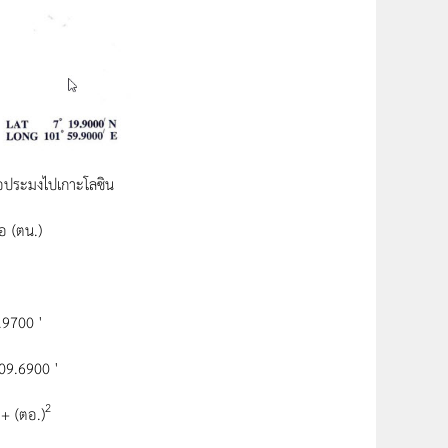
อประมงไปเกาะโลซิน
อ (ตน.)
9700 '
9.6900 '
2
+ (ตอ.)