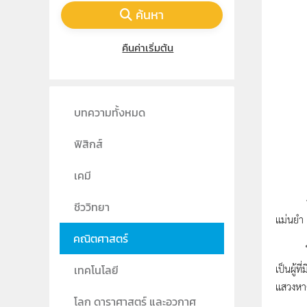
ค้นหา
คืนค่าเริ่มต้น
บทความทั้งหมด
ฟิสิกส์
เคมี
หากปัจจ
ชีววิทยา
แม่นยำ
คณิตศาสตร์
ในยุคกร
เป็นผู้
เทคโนโลยี
แสวงหา
โลก ดาราศาสตร์ และอวกาศ