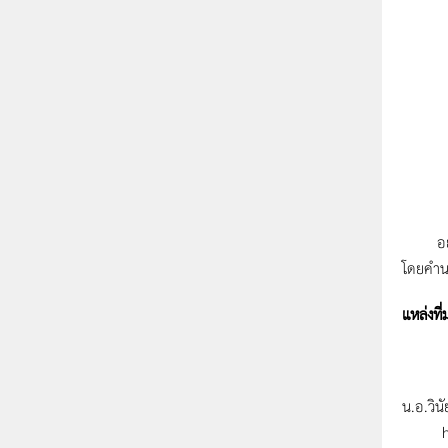
แท
BC =
ดังนั้
อย่างไร
โดยคำน
แหล่งที่
น.อ.วิน
http:/