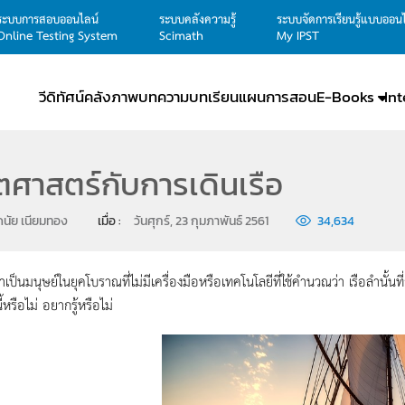
ระบบการสอบออนไลน์
ระบบคลังความรู้
ระบบจัดการเรียนรู้แบบออน
Online Testing System
Scimath
My IPST
วีดิทัศน์
คลังภาพ
บทความ
บทเรียน
แผนการสอน
E-Books
In
ศาสตร์กับการเดินเรือ
นัย เนียมทอง
เมื่อ : 
วันศุกร์, 23 กุมภาพันธ์ 2561
34,634
ป็นมนุษย์ในยุคโบราณที่ไม่มีเครื่องมือหรือเทคโนโลยีที่ใช้คำนวณว่า เรือลำนั้นท
้หรือไม่ อยากรู้หรือไม่