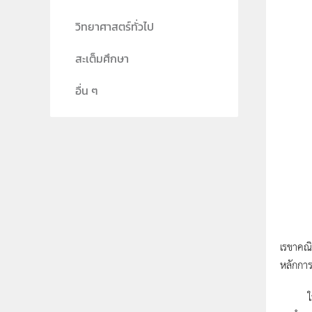
วิทยาศาสตร์ทั่วไป
สะเต็มศึกษา
อื่น ๆ
เธลีส ไ
เรขาคณิ
หลักการ
ในยุคที