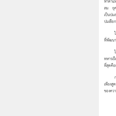
หาตำแหน
ลม ยุคศ
เป็นปมล
ปมเชือก
ในยุคท
ที่พัฒน
ในวิชาก
ทหารเรือ
ที่สุดค
ก่อนหน
เพียงสู
ของควา