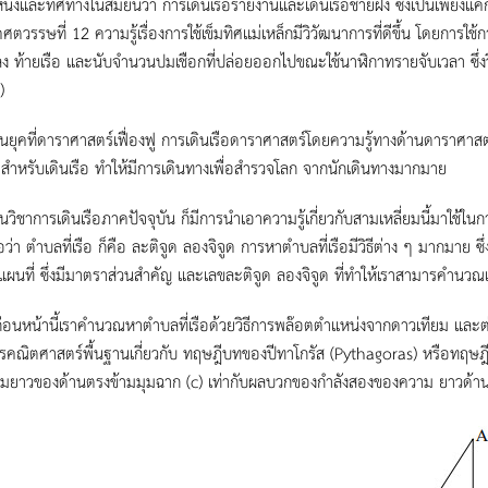
่งและทิศทางในสมัยนี้ว่า การเดินเรือรายงานและเดินเรือชายฝั่ง ซึ่งเป็นเพียง
ตวรรษที่ 12 ความรู้เรื่องการใช้เข็มทิศแม่เหล็กมีวิวัฒนาการที่ดีขึ้น โดยการใ
ง ท้ายเรือ และนับจำนวนปมเชือกที่ปล่อยออกไปขณะใช้นาฬิกาทรายจับเวลา ซึ่งวิธ
)
ี่ดาราศาสตร์เฟื่องฟู การเดินเรือดาราศาสตร์โดยความรู้ทางด้านดาราศาสตร
าสำหรับเดินเรือ ทำให้มีการเดินทางเพื่อสำรวจโลก จากนักเดินทางมากมาย
ารเดินเรือภาคปัจจุบัน ก็มีการนำเอาความรู้เกี่ยวกับสามเหลี่ยมนี้มาใช้ในการคำ
ว่า ตำบลที่เรือ ก็คือ ละติจูด ลองจิจูด การหาตำบลที่เรือมีวิธีต่าง ๆ มากมาย ซึ่
ือแผนที่ ซึ่งมีมาตราส่วนสำคัญ และเลขละติจูด ลองจิจูด ที่ทำให้เราสามารคำนวณ
้านี้เราคำนวณหาตำบลที่เรือด้วยวิธีการพล๊อตตำแหน่งจากดาวเทียม และต่อม
ตรคณิตศาสตร์พื้นฐานเกี่ยวกับ ทฤษฎีบทของปีทาโกรัส (Pythagoras) หรือทฤษฎี
มยาวของด้านตรงข้ามมุมฉาก (c) เท่ากับผลบวกของกําลังสองของความ ยาวด้า