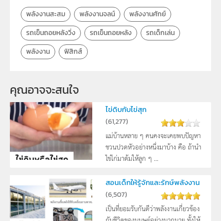
พลังงานสะสม
พลังงานจลน์
พลังงานศักย์
รถเข็นถอยหลังวิ่ง
รถเข็นถอยหลัง
รถเด็กเล่น
พลังงาน
ฟิสิกส์
คุณอาจจะสนใจ
ไข่ดิบกับไข่สุก
(
61,277
)
แม่บ้านหลาย ๆ คนคงจะเคยพบปัญหา
ชวนปวดหัวอย่างหนึ่งมาบ้าง คือ ถ้านำ
ไข่ไก่มาต้มให้ลูก ๆ ...
สอนเด็กให้รู้จักและรักษ์พลังงาน
(
6,507
)
เป็นที่ยอมรับกันดีว่าพลังงานเกี่ยวข้อง
กับชีวิตของมนุษย์อย่างมากมาย ทั้งให้