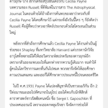
ดาวฤกษ์ บ้าง เขาก็ได้ข้อสรุปเช่นเดียวกับ Cecilia Payne
บทความของ Russell ที่ตีพิมพ์ในวารสาร The Astrophysical
Journal ในตอนท้ายได้อ้างถึงการค้นพบของเขาว่าตรงกับที่
Cecilia Payne ได้เคยศึกษาไว้ แต่กระทั่งถึงวันนี้ใคร ๆ ก็ยังคิดว่า
Russell คือผู้ที่พบว่าดวงอาทิตย์ประกอบด้วยไฮโดรเจนเป็นส่วน
ใหญ่
หลังจากที่สำเร็จการศึกษาแล้ว Cecilia Payne ได้งานทำเป็นผู้
ช่วยของ Shapley ที่มหาวิทยาลัย Harvard แต่บรรดานักวิจัย
อาวุโสทั้งหลายมิได้ให้เธอวิเคราะห์สเปกตรัมของดาวฤกษ์อีก
เพราะกลัวเธอจะพบอะไรที่แตกต่างจากความรู้เดิมมาก จนทำให้
ผู้คนในโลกวิชาการแตกตื่นกันไปหมด พวกเขาจึงจัดให้เธอศึกษา
ดาว
แปร
แสงแทน และเธอก็ได้ศึกษาดาวประเภทนี้ไปจนตลอดชีวิต
ในปี ค.ศ.1931 Payne ได้แปลงสัญชาติเป็นชาวอเมริกัน อีก 2
ปีต่อมาขณะเธอไปทัศนาจรในยุโรป เธอได้พบกับนักฟิสิกส์
ดาราศาสตร์ชาวรัสเซียคนหนึ่ง ชื่อ Sergei I. Gaposchkin ที่
ประเทศเยอรมนี เพราะเธอตกหลุมรักเขา จึงจัดการช่วยให้