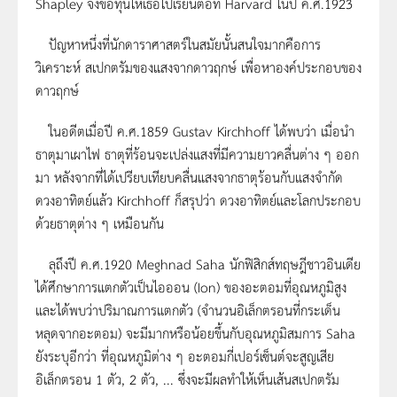
Shapley จึงขอทุนให้เธอไปเรียนต่อที่ Harvard ในปี ค.ศ.1923
ปัญหาหนึ่งที่นักดาราศาสตร์ในสมัยนั้นสนใจมากคือการ
วิเคราะห์ สเปกตรัมของแสงจากดาวฤกษ์ เพื่อหาองค์ประกอบของ
ดาวฤกษ์
ในอดีตเมื่อปี ค.ศ.1859 Gustav Kirchhoff ได้พบว่า เมื่อนำ
ธาตุมาเผาไฟ ธาตุที่ร้อนจะเปล่งแสงที่มีความยาวคลื่นต่าง ๆ ออก
มา หลังจากที่ได้เปรียบเทียบคลื่นแสงจากธาตุร้อนกับแสงจำกัด
ดวงอาทิตย์แล้ว Kirchhoff ก็สรุปว่า ดวงอาทิตย์และโลกประกอบ
ด้วยธาตุต่าง ๆ เหมือนกัน
ลุถึงปี ค.ศ.1920 Meghnad Saha นักฟิสิกส์ทฤษฎีชาวอินเดีย
ได้ศึกษาการแตกตัวเป็นไอออน (Ion) ของอะตอมที่อุณหภูมิสูง
และได้พบว่าปริมาณการแตกตัว (จำนวนอิเล็กตรอนที่กระเด็น
หลุดจากอะตอม) จะมีมากหรือน้อยขึ้นกับอุณหภูมิสมการ Saha
ยังระบุอีกว่า ที่อุณหภูมิต่าง ๆ อะตอมกี่เปอร์เซ็นต์จะสูญเสีย
อิเล็กตรอน 1 ตัว, 2 ตัว, ... ซึ่งจะมีผลทำให้เห็นเส้นสเปกตรัม