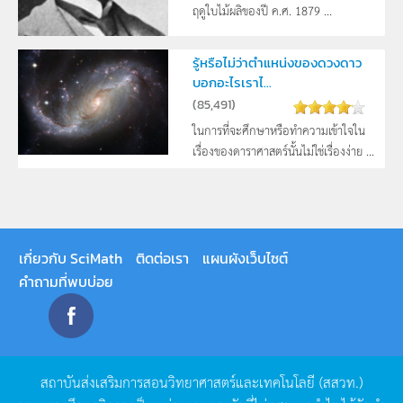
ฤดูใบไม้ผลิของปี ค.ศ. 1879 ...
รู้หรือไม่ว่าตำแหน่งของดวงดาว
บอกอะไรเราไ...
(
85,491
)
ในการที่จะศึกษาหรือทำความเข้าใจใน
เรื่องของดาราศาสตร์นั้นไม่ใช่เรื่องง่าย ...
เกี่ยวกับ SciMath
ติดต่อเรา
แผนผังเว็บไซต์
คำถามที่พบบ่อย
สถาบันส่งเสริมการสอนวิทยาศาสตร์และเทคโนโลยี
(
สสวท
.)