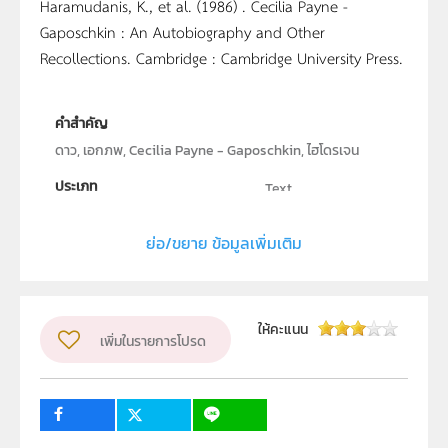
Haramudanis, K., et al. (1986) . Cecilia Payne -
Gaposchkin : An Autobiography and Other
Recollections. Cambridge : Cambridge University Press.
คำสำคัญ
ดาว, เอกภพ, Cecilia Payne - Gaposchkin, ไฮโดรเจน
ประเภท
Text
ลิขสิทธิ์
ย่อ/ขยาย ข้อมูลเพิ่มเติม
สถาบันส่งเสริมการสอนวิทยาศาสตร์และเทคโนโลยี (สสวท.)
ผู้แต่ง หรือ เจ้าของผลงาน
ดร.สุทัศน์ ยกส้าน
วิชา
วิทยาศาสตร์ทั่วไป
ให้คะแนน
เพิ่มในรายการโปรด
ระดับชั้น
ปฐมวัย, ป.1, ป.2, ป.3, ป.4, ป.5, ป.6, ม.1, ม.2, ม.3, ม.4, ม.5,
ม.6