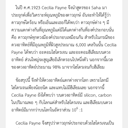
ในปี ค.ศ.1923 Cecilia Payne จึงนำสูตรของ Saha มา
ประยุกต์เพื่อวิเคราะห์อุณหภูมิของดาวฤกษ์ อันจะทำให้ได้รู้ว่า
ดาวฤกษ์ใดร้อน หรือเย็นและเธอก็ได้พบว่า ดาวฤกษ์ต่าง ๆ มี
ความแตกต่างกันที่อุณหภูมิแต่มิได้แตกต่างกันที่องค์ประกอบนั่น
คือ ดาวฤกษ์ทุกดวงมีองค์ประกอบเหมือนกัน สำหรับในกรณีของ
ดวงอาทิตย์ที่มีอุณหภูมิที่ผิวสูงประมาณ 6,000 เคลวินนั้น Cecilia
Payne ได้พบว่า อะตอมไฮโดรเจน และอะตอมฮีเลียมบนดวง
อาทิตย์ ส่วนใหญ่จะสูญเสียอิเล็กตรอนไปหนึ่งตัว นอกจากนี้มวล
ของดวงอาทิตย์ประมาณ 98% มาจากไฮโดรเจนกับฮีเลียม
ข้อสรุปนี้ จึงทำให้ดวงอาทิตย์แตกต่างจากโลก เพราะโลกมี
ไฮโดรเจนเพียงน้อยนิด และแทบไม่มีฮีเลียมเลย นอกจากนี้
Cecilia Payne ยังได้พบว่า บนดวงอาทิตย์มี silicon, carbon
ในปริมาณพอ ๆ กับโลกแต่สำหรับไฮโดรเจน และฮีเลียมบนดวง
6
อาทิตย์มีมากกว่าบนโลกในอัตราส่วน 10
:1
Cecilia Payne จึงสรุปว่าดาวฤกษ์ประกอบด้วยไฮโดรเจนเป็น