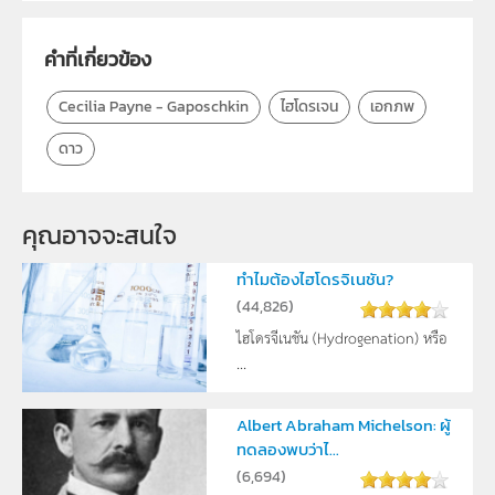
กลุ่มเป้าหมาย
ครู, นักเรียน, บุคคลทั่วไป
คำที่เกี่ยวข้อง
Cecilia Payne - Gaposchkin
ไฮโดรเจน
เอกภพ
ดาว
คุณอาจจะสนใจ
ทำไมต้องไฮโดรจิเนชัน?
(
44,826
)
ไฮโดรจีเนชัน (Hydrogenation) หรือ
...
Albert Abraham Michelson: ผู้
ทดลองพบว่าไ...
(
6,694
)