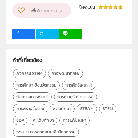
ลิขสิทธิ์
ให้คะแนน
สถาบันส่งเสริมการสอนวิทยาศาสตร์และเทคโนโลยี (สสวท.)
เพิ่มในรายการโปรด
ผู้แต่ง หรือ เจ้าของผลงาน
สยามชัย สุกใส
วิชา
สะเต็มศึกษา
ระดับชั้น
ป.1, ป.2, ป.3, ป.4, ป.5, ป.6, ม.1, ม.2, ม.3, ม.4, ม.5, ม.6
คำที่เกี่ยวข้อง
กลุ่มเป้าหมาย
ครู, นักเรียน, บุคคลทั่วไป
กิจกรรม STEM
การพัฒนาทักษะ
การศึกษาเชิงนวัตกรรม
การคิดวิเคราะห์
กิจกรรมการเรียนรู้
การเรียนรู้สร้างสรรค์
การสร้างชิ้นงาน
สตีมศึกษา
STEAM
STEM
EDP
สะเต็มศึกษา
การแก้ปัญหา
กระบวนการออกแบบเชิงวิศวกรรม