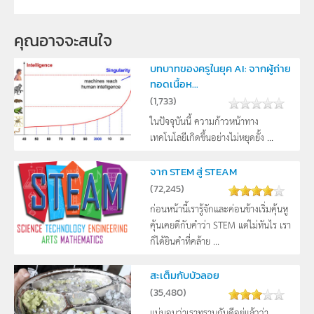
คุณอาจจะสนใจ
บทบาทของครูในยุค AI: จากผู้ถ่าย
ทอดเนื้อห...
(
1,733
)
ในปัจจุบันนี้ ความก้าวหน้าทาง
เทคโนโลยีเกิดขึ้นอย่างไม่หยุดยั้ง ...
จาก STEM สู่ STEAM
(
72,245
)
ก่อนหน้านี้เรารู้จักและค่อนข้างเริ่มคุ้นหู
คุ้นเคยดีกับคำว่า STEM แต่ไม่ทันไร เรา
ก็ได้ยินคำที่คล้าย ...
สะเต็มกับบัวลอย
(
35,480
)
แน่นอนว่าเราทราบกันดีอยู่แล้วว่า