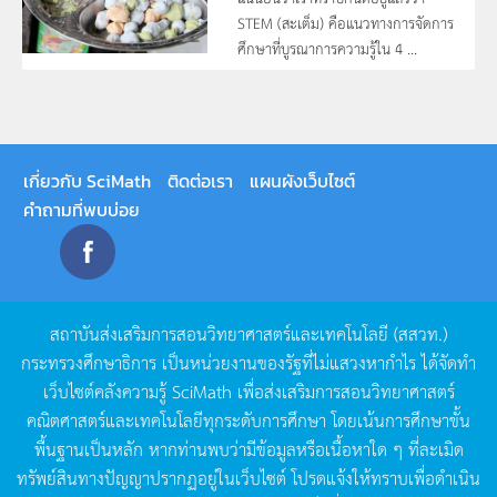
STEM (สะเต็ม) คือแนวทางการจัดการ
ศึกษาที่บูรณาการความรู้ใน 4 ...
เกี่ยวกับ SciMath
ติดต่อเรา
แผนผังเว็บไซต์
คำถามที่พบบ่อย
สถาบันส่งเสริมการสอนวิทยาศาสตร์และเทคโนโลยี
(
สสวท
.)
กระทรวงศึกษาธิการ
เป็นหน่วยงานของรัฐที่ไม่แสวงหากำไร
ได้จัดทำ
เว็บไซต์คลังความรู้
SciMath
เพื่อส่งเสริมการสอนวิทยาศาสตร์
คณิตศาสตร์และเทคโนโลยีทุกระดับการศึกษา
โดยเน้นการศึกษาขั้น
พื้นฐานเป็นหลัก
หากท่านพบว่ามีข้อมูลหรือเนื้อหาใด
ๆ
ที่ละเมิด
ทรัพย์สินทางปัญญาปรากฏอยู่ในเว็บไซต์
โปรดแจ้งให้ทราบเพื่อดำเนิน