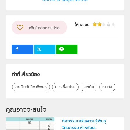
สถาบันส่งเสริมการสอนวิทยาศาสตร์และเทคโนโลยี (สสวท.)
ผู้แต่ง หรือ เจ้าของผลงาน
ณัฐดนัย เนียมทอง
วิชา
สะเต็มศึกษา
ให้คะแนน
เพิ่มในรายการโปรด
ระดับชั้น
ป.1, ป.2, ป.3, ป.4, ป.5, ป.6, ม.1, ม.2, ม.3, ม.4, ม.5, ม.6
กลุ่มเป้าหมาย
ครู
คำที่เกี่ยวข้อง
สะเต็มกับวิชาชีพครู
การเชื่อมโยง
สะเต็ม
STEM
คุณอาจจะสนใจ
กิจกรรมเสริมความรู้พันธุ
วิศวกรรม สำหรับน...